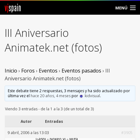
vj
spain
MENÚ
Comunidad
III Aniversario
Foros
Animatek.net (fotos)
Noticias
Vjspain
Inicio
›
Foros
›
Eventos
›
Eventos pasados
›
III
Aniversario Animatek.net (fotos)
Ayuda
Este debate tiene 2 respuestas, 3 mensajes y ha sido actualizado por
última vez el
hace 20 años, 4 meses
por
kidvisual
.
Contacto
Viendo 3 entradas - de la 1 a la 3 (de un total de 3)
Entrar
Autor
Entradas
Crear Cuenta
9 abril, 2006 a las 13:03
#3905
Gaspi – Nökeö VJ – Miga