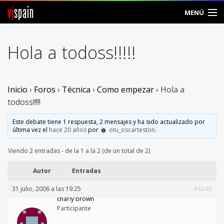
vj
spain
MENÚ
Comunidad
Hola a todoss!!!!!
Foros
Noticias
Inicio
›
Foros
›
Técnica
›
Como empezar
›
Hola a
todoss!!!!!
Vjspain
Este debate tiene 1 respuesta, 2 mensajes y ha sido actualizado por
última vez el
hace 20 años
por
otu_oscarteston
.
Ayuda
Viendo 2 entradas - de la 1 a la 2 (de un total de 2)
Contacto
Autor
Entradas
Entrar
31 julio, 2006 a las 19:25
#6249
charly brown
Crear Cuenta
Participante