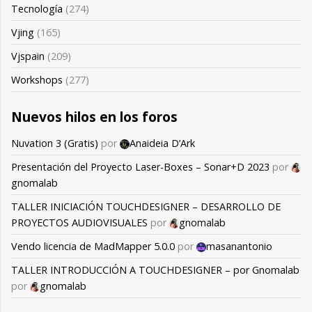
Tecnología
(274)
Vjing
(165)
Vjspain
(209)
Workshops
(277)
Nuevos hilos en los foros
Nuvation 3 (Gratis)
por
Anaideia D’Ark
Presentación del Proyecto Laser-Boxes – Sonar+D 2023
por
gnomalab
TALLER INICIACIÓN TOUCHDESIGNER – DESARROLLO DE
PROYECTOS AUDIOVISUALES
por
gnomalab
Vendo licencia de MadMapper 5.0.0
por
masanantonio
TALLER INTRODUCCIÓN A TOUCHDESIGNER – por Gnomalab
por
gnomalab