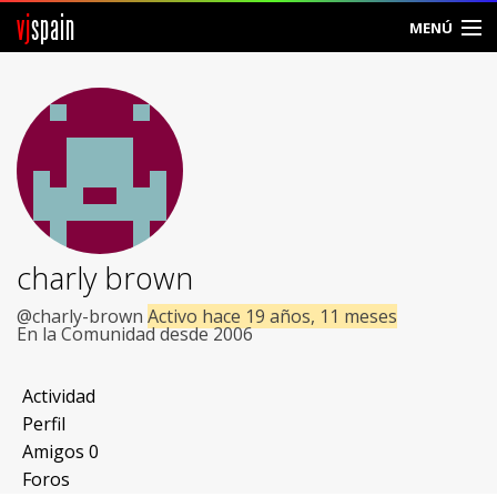
vj
spain
MENÚ
Comunidad
Foros
Noticias
Vjspain
charly brown
Ayuda
@charly-brown
Activo hace 19 años, 11 meses
En la Comunidad desde 2006
Contacto
Actividad
Entrar
Perfil
Amigos
0
Crear Cuenta
Foros