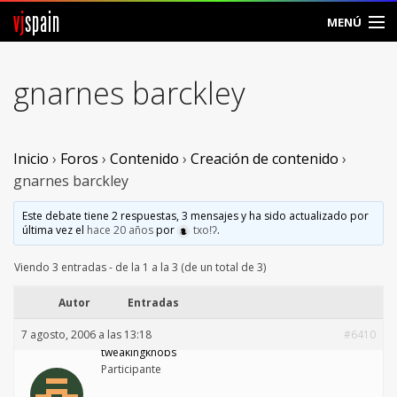
vj
spain
MENÚ
Comunidad
gnarnes barckley
Foros
Noticias
Inicio
›
Foros
›
Contenido
›
Creación de contenido
›
gnarnes barckley
Vjspain
Este debate tiene 2 respuestas, 3 mensajes y ha sido actualizado por
última vez el
hace 20 años
por
txoǃʔ
.
Ayuda
Viendo 3 entradas - de la 1 a la 3 (de un total de 3)
Contacto
Autor
Entradas
Entrar
7 agosto, 2006 a las 13:18
#6410
tweakingknobs
Crear Cuenta
Participante