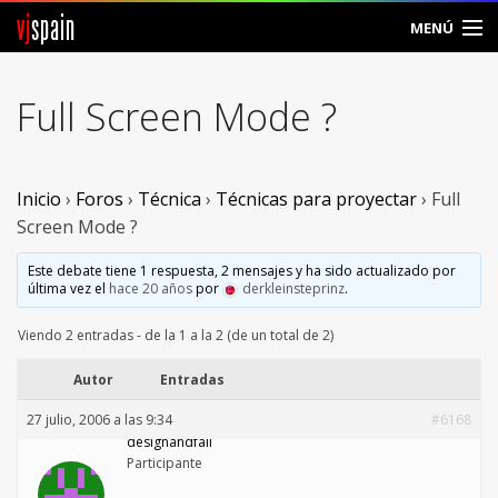
vj
spain
MENÚ
Comunidad
Full Screen Mode ?
Foros
Noticias
Inicio
›
Foros
›
Técnica
›
Técnicas para proyectar
›
Full
Screen Mode ?
Vjspain
Este debate tiene 1 respuesta, 2 mensajes y ha sido actualizado por
última vez el
hace 20 años
por
derkleinsteprinz
.
Ayuda
Viendo 2 entradas - de la 1 a la 2 (de un total de 2)
Contacto
Autor
Entradas
Entrar
27 julio, 2006 a las 9:34
#6168
designandfall
Crear Cuenta
Participante