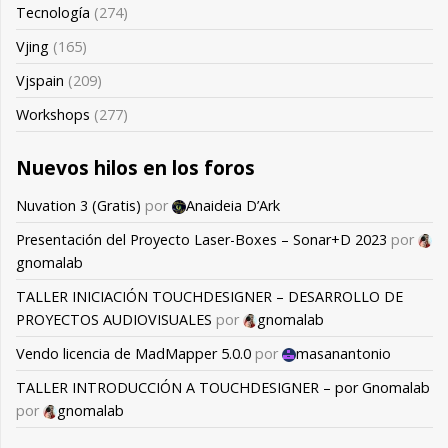
Tecnología
(274)
Vjing
(165)
Vjspain
(209)
Workshops
(277)
Nuevos hilos en los foros
Nuvation 3 (Gratis)
por
Anaideia D’Ark
Presentación del Proyecto Laser-Boxes – Sonar+D 2023
por
gnomalab
TALLER INICIACIÓN TOUCHDESIGNER – DESARROLLO DE
PROYECTOS AUDIOVISUALES
por
gnomalab
Vendo licencia de MadMapper 5.0.0
por
masanantonio
TALLER INTRODUCCIÓN A TOUCHDESIGNER – por Gnomalab
por
gnomalab