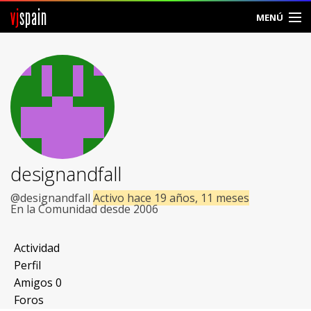
vj
spain
MENÚ
Comunidad
Foros
Noticias
Vjspain
designandfall
Ayuda
@designandfall
Activo hace 19 años, 11 meses
En la Comunidad desde 2006
Contacto
Actividad
Entrar
Perfil
Amigos
0
Crear Cuenta
Foros