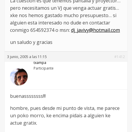
La cuestion es que tenemos pantalla y proyector…
pero necesitamos un VJ que venga actuar gratis…
xke nos hemos gastado mucho presupuesto… si
alguien esta interesado no dude en contactar
conmigo 654592374 o msn:
dj_javivy@hotmail.com
un saludo y gracias
3 junio, 2005 a las 11:15
#1412
txampa
Participante
buenassssssss!!!
hombre, pues desde mi punto de vista, me parece
un poko morro, ke encima pidais a alguien ke
actue gratix.