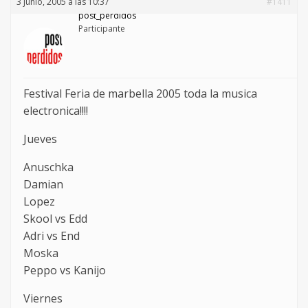
3 junio, 2005 a las 10:37
#1411
post_perdidos
Participante
Festival Feria de marbella 2005 toda la musica
electronica!!!!
Jueves
Anuschka
Damian
Lopez
Skool vs Edd
Adri vs End
Moska
Peppo vs Kanijo
Viernes