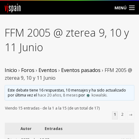
vj
spain
MENÚ
Comunidad
FFM 2005 @ zterea 9, 10 y
Foros
11 Junio
Noticias
Vjspain
Inicio
›
Foros
›
Eventos
›
Eventos pasados
›
FFM 2005 @
zterea 9, 10 y 11 Junio
Ayuda
Este debate tiene 16 respuestas, 10 mensajes y ha sido actualizado
por última vez el
hace 20 años, 8 meses
por
kowalski
.
Contacto
Viendo 15 entradas - de la 1 a la 15 (de un total de 17)
Entrar
1
2
→
Crear Cuenta
Autor
Entradas