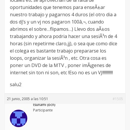
oportunidades que tenemos para enseÃ±ar
nuestro trabajo y pagarnos 4 duros (el otro dia a
dos dj’s y un vj nos pagaron 100â‚¬, cuando
abrimos el sobre…flipamos…) Llevo dos aÃ±os
trabajando y ahora podria hacer una sesiÃ³n de 4
horas (sin repetirme claro,jj), o sea que como dice
el colega es bastante trabajo prepararse los
loops, organizar la sesiÃ³n , etc. Otra cosa es
poner un DVD de la MTV , poner imÃ¡genes de
internet sin ton ni son, etc !Eso no es un VJ!!!!!!!!!!!!
salu2
21 junio, 2005 a las 10:51
#1505
tsunami (bcn)
Participante