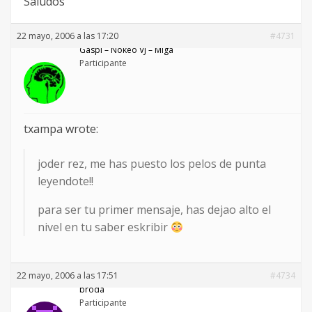
Saludos
22 mayo, 2006 a las 17:20
#4731
Gaspi – Nökeö VJ – Miga
Participante
txampa wrote:
joder rez, me has puesto los pelos de punta
leyendote!!
para ser tu primer mensaje, has dejao alto el
nivel en tu saber eskribir
22 mayo, 2006 a las 17:51
#4734
broda
Participante