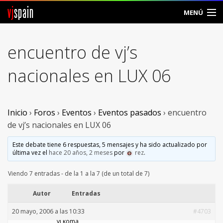
vj
spain
MENÚ
Comunidad
encuentro de vj’s
Foros
nacionales en LUX 06
Noticias
Vjspain
Inicio
›
Foros
›
Eventos
›
Eventos pasados
›
encuentro
de vj’s nacionales en LUX 06
Ayuda
Este debate tiene 6 respuestas, 5 mensajes y ha sido actualizado por
última vez el
hace 20 años, 2 meses
por
rez
.
Contacto
Viendo 7 entradas - de la 1 a la 7 (de un total de 7)
Entrar
Autor
Entradas
Crear Cuenta
20 mayo, 2006 a las 10:33
#4703
vj koma