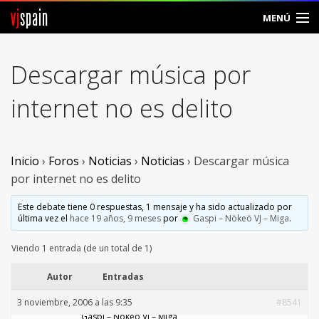
vj
spain
MENÚ
Comunidad
Descargar música por
Foros
internet no es delito
Noticias
Vjspain
Inicio
›
Foros
›
Noticias
›
Noticias
›
Descargar música
por internet no es delito
Ayuda
Este debate tiene 0 respuestas, 1 mensaje y ha sido actualizado por
última vez el
hace 19 años, 9 meses
por
Gaspi – Nökeö VJ – Miga
.
Contacto
Viendo 1 entrada (de un total de 1)
Entrar
Autor
Entradas
Crear Cuenta
3 noviembre, 2006 a las 9:35
#8541
Gaspi – Nökeö VJ – Miga