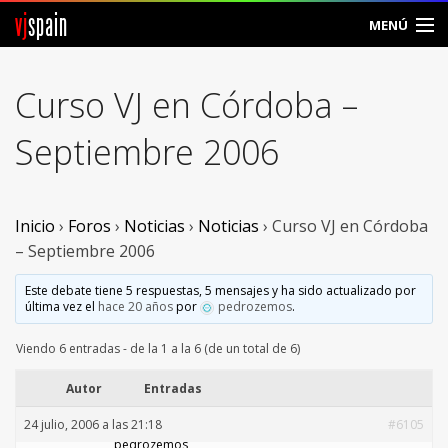
vj
spain
MENÚ
Comunidad
Curso VJ en Córdoba –
Foros
Septiembre 2006
Noticias
Vjspain
Inicio
›
Foros
›
Noticias
›
Noticias
›
Curso VJ en Córdoba
– Septiembre 2006
Ayuda
Este debate tiene 5 respuestas, 5 mensajes y ha sido actualizado por
última vez el
hace 20 años
por
pedrozemos
.
Contacto
Viendo 6 entradas - de la 1 a la 6 (de un total de 6)
Entrar
Autor
Entradas
Crear Cuenta
24 julio, 2006 a las 21:18
#6105
pedrozemos