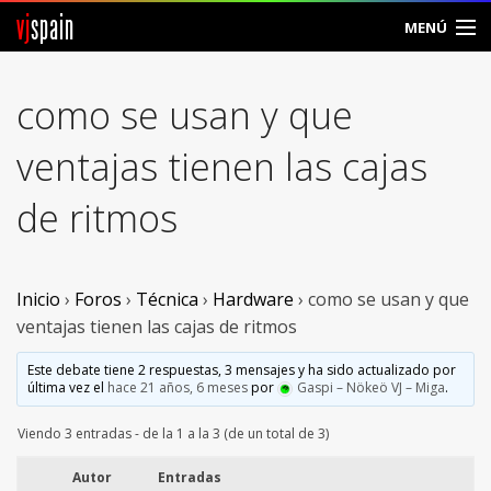
vj
spain
MENÚ
Comunidad
como se usan y que
Foros
ventajas tienen las cajas
Noticias
de ritmos
Vjspain
Ayuda
Inicio
›
Foros
›
Técnica
›
Hardware
›
como se usan y que
ventajas tienen las cajas de ritmos
Contacto
Este debate tiene 2 respuestas, 3 mensajes y ha sido actualizado por
última vez el
hace 21 años, 6 meses
por
Gaspi – Nökeö VJ – Miga
.
Entrar
Viendo 3 entradas - de la 1 a la 3 (de un total de 3)
Crear Cuenta
Autor
Entradas