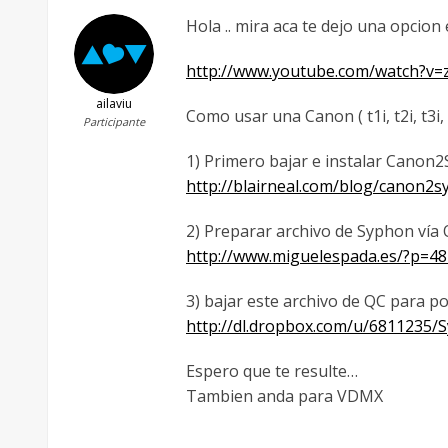
Hola .. mira aca te dejo una opcion
http://www.youtube.com/watch?v
ailaviu
Como usar una Canon ( t1i, t2i, t3i
Participante
1) Primero bajar e instalar Canon
http://blairneal.com/blog/canon2s
2) Preparar archivo de Syphon vía
http://www.miguelespada.es/?p=48
3) bajar este archivo de QC para 
http://dl.dropbox.com/u/6811235/
Espero que te resulte…
Tambien anda para VDMX