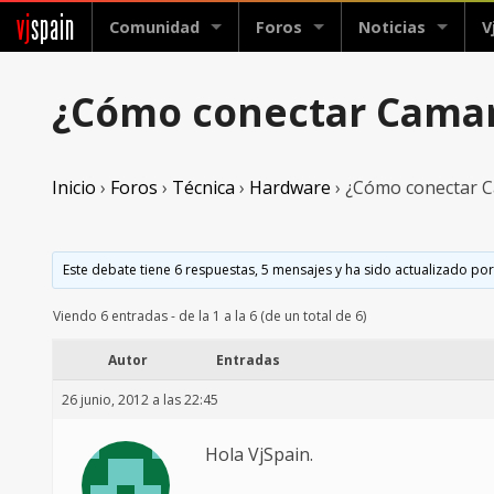
vj
spain
Comunidad
Foros
Noticias
V
¿Cómo conectar Camar
Inicio
›
Foros
›
Técnica
›
Hardware
›
¿Cómo conectar C
Este debate tiene 6 respuestas, 5 mensajes y ha sido actualizado por
Viendo 6 entradas - de la 1 a la 6 (de un total de 6)
Autor
Entradas
26 junio, 2012 a las 22:45
Hola VjSpain.