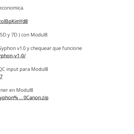
 economica.
=zolBpKimYd8
, 5D y 7D ) con Modul8
2Syphon v1.0 y chequear que funcione
yphon-v1-0/
 QC input para Modul8
7
poner en Modul8
Syphon% … 0Canon.zip