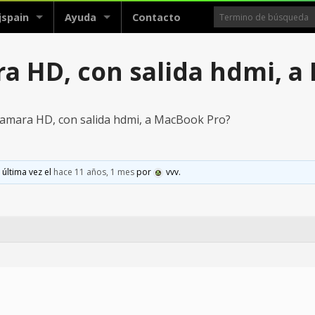
jspain
Ayuda
Contacto
a HD, con salida hdmi, a
amara HD, con salida hdmi, a MacBook Pro?
 última vez el
hace 11 años, 1 mes
por
vvv
.