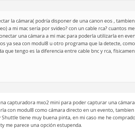
ctar la cámara( podría disponer de una canon eos , tambien
deo) a mi mac sería por svideo? con un cable rca? cuantos m
conectar una cámara a mi mac para poderla utilizarla en ev
s ya sea con modul8 u otro programa que la detecte, como s
a que tengo es la diferencia entre cable bnc y rca, físicame
na capturadora mxo2 mini para poder capturar una cámara y
zarla con modul8 como cámara directo en un evento, tambien
y Shuttle tiene muy buena pinta, en mi caso me he comprado 
ity me parece una opción estupenda.