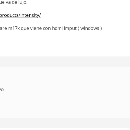
e va de lujo.
roducts/intensity/
are m17x que viene con hdmi imput ( windows )
o..