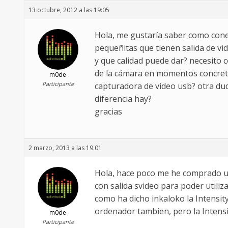
13 octubre, 2012 a las 19:05
Hola, me gustaría saber como cone
pequeñitas que tienen salida de vi
y que calidad puede dar? necesito 
de la cámara en momentos concreto
m0de
Participante
capturadora de video usb? otra dud
diferencia hay?
gracias
2 marzo, 2013 a las 19:01
Hola, hace poco me he comprado u
con salida svideo para poder utili
como ha dicho inkaloko la Intensit
ordenador tambien, pero la Intens
m0de
Participante