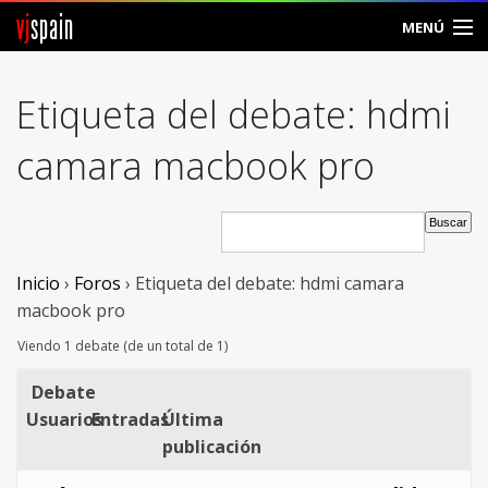
vj
spain
MENÚ
Comunidad
Etiqueta del debate: hdmi
Foros
camara macbook pro
Noticias
Vjspain
Inicio
›
Foros
›
Etiqueta del debate: hdmi camara
Ayuda
macbook pro
Contacto
Viendo 1 debate (de un total de 1)
Debate
Entrar
Usuarios
Entradas
Última
Crear Cuenta
publicación