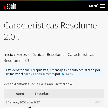
vj
spain
MENÚ
Comunidad
Caracteristicas Resolume
Foros
2.0!!
Noticias
Vjspain
Inicio
›
Foros
›
Técnica
›
Resolume
›
Caracteristicas
Resolume 2.0!!
Ayuda
Este debate tiene 3 respuestas, 3 mensajes y ha sido actualizado por
última vez el
hace 21 años, 6 meses
por
34utǃ
.
Contacto
Viendo 4 entradas - de la 1 a la 4 (de un total de 4)
Entrar
Autor
Entradas
Crear Cuenta
24 enero, 2005 a las 9:27
#924
34utǃ