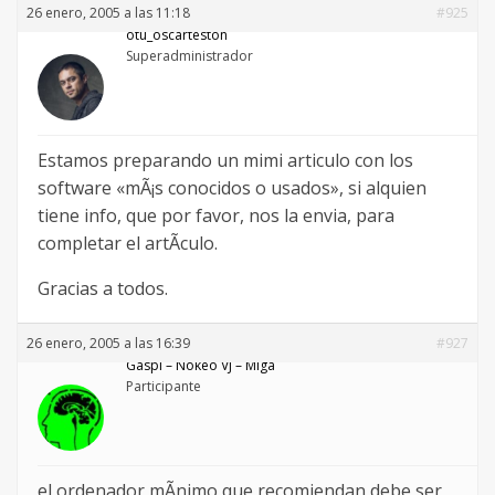
26 enero, 2005 a las 11:18
#925
otu_oscarteston
Superadministrador
Estamos preparando un mimi articulo con los
software «mÃ¡s conocidos o usados», si alquien
tiene info, que por favor, nos la envia, para
completar el artÃ­culo.
Gracias a todos.
26 enero, 2005 a las 16:39
#927
Gaspi – Nökeö VJ – Miga
Participante
el ordenador mÃ­nimo que recomiendan debe ser