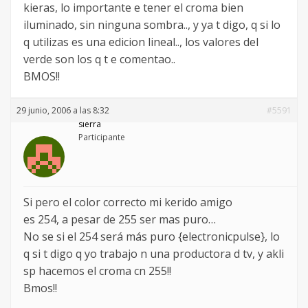
kieras, lo importante e tener el croma bien
iluminado, sin ninguna sombra.., y ya t digo, q si lo
q utilizas es una edicion lineal.., los valores del
verde son los q t e comentao..
BMOS!!
29 junio, 2006 a las 8:32
#5591
sierra
Participante
Si pero el color correcto mi kerido amigo
es 254, a pesar de 255 ser mas puro…
No se si el 254 será más puro {electronicpulse}, lo
q si t digo q yo trabajo n una productora d tv, y akli
sp hacemos el croma cn 255!!
Bmos!!