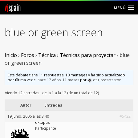
vj
spain
MENÚ
Comunidad
blue or green screen
Foros
Noticias
Inicio
›
Foros
›
Técnica
›
Técnicas para proyectar
›
blue
or green screen
Vjspain
Este debate tiene 11 respuestas, 10 mensajes y ha sido actualizado
por última vez el
hace 17 años, 11 meses
por
otu_oscarteston
.
Ayuda
Viendo 12 entradas - de la 1 a la 12 (de un total de 12)
Contacto
Autor
Entradas
Entrar
19 junio, 2006 a las 3:40
#5422
oktopus
Crear Cuenta
Participante