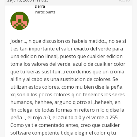
29 junio, 2006 a las 8:25
#5590
sierra
Participante
Joder…, n que discusion os habeis metido.., no se si
t es tan importante el valor exacto del verde para
una edicion no lineal, puesto que cualkier edicion
toma los valores del verde, azul o de cualkier color
que tu kieras sustituir..,recordemos que un croma
al fin y al cabo es una sustitucion de colores. Se
utilizan estos colores, como mu bien dise la peña,
xq son d los pocos colores q no tenemos los seres
humanos, hehhee, arguno q otro si..,heheeh, en
fin colega, de todas formas m reitero n lo q dise la
peña .., el rojo a 0, el azul tb a 0 y el verde a 255.
Como ya t e comentado antes, creo que cualkier
software competente t deja elegir el color q tu