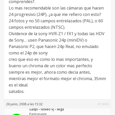
comprendes?.
Lo mas recomendable son las cámaras que hacen
24 progresivo (24P), ¿a que me refiero con esto?
24 fotos y no 50 campos entrelazados (PAL), o 60
campos entrelazados (NTSC).
Olvídence de la sony HVR-Z1 / FX1 y todas las HDV
de Sony… usen Panasonic 24p (miniDV) o
Panasonic P2, que hacen 24p Real, no emulado
como el 24p de sony
creo que eso es como lo mas importantes, y
bueno un chroma de un color mas perfecto
siempre es mejor, ahora como decia antes,
mientras mejor el formato mejor el chroma, 35mm
es el ideal.
saludos.
26 junio, 2008 a las 15:32
#16636
Gaspi – Nökeö VJ – Miga
Participante