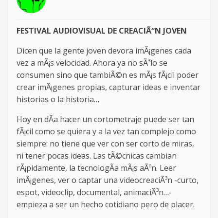
FESTIVAL AUDIOVISUAL DE CREACIÃ“N JOVEN
Dicen que la gente joven devora imÃ¡genes cada
vez a mÃ¡s velocidad. Ahora ya no sÃ³lo se
consumen sino que tambiÃ©n es mÃ¡s fÃ¡cil poder
crear imÃ¡genes propias, capturar ideas e inventar
historias o la historia…
Hoy en dÃ­a hacer un cortometraje puede ser tan
fÃ¡cil como se quiera y a la vez tan complejo como
siempre: no tiene que ver con ser corto de miras,
ni tener pocas ideas. Las tÃ©cnicas cambian
rÃ¡pidamente, la tecnologÃ­a mÃ¡s aÃºn. Leer
imÃ¡genes, ver o captar una videocreaciÃ³n -curto,
espot, videoclip, documental, animaciÃ³n…-
empieza a ser un hecho cotidiano pero de placer.