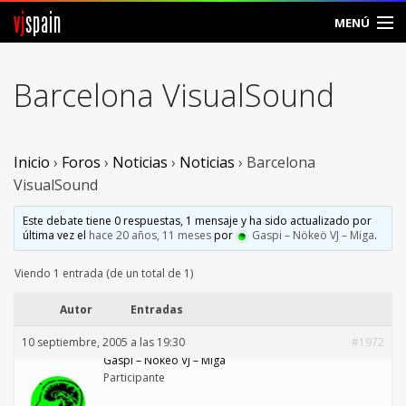
vj
spain
MENÚ
Comunidad
Barcelona VisualSound
Foros
Noticias
Inicio
›
Foros
›
Noticias
›
Noticias
›
Barcelona
VisualSound
Vjspain
Este debate tiene 0 respuestas, 1 mensaje y ha sido actualizado por
última vez el
hace 20 años, 11 meses
por
Gaspi – Nökeö VJ – Miga
.
Ayuda
Viendo 1 entrada (de un total de 1)
Contacto
Autor
Entradas
Entrar
10 septiembre, 2005 a las 19:30
#1972
Gaspi – Nökeö VJ – Miga
Crear Cuenta
Participante