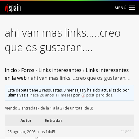
vj
spain
MENÚ
Comunidad
ahi van mas links…..creo
Foros
que os gustaran….
Noticias
Vjspain
Inicio
›
Foros
›
Links interesantes
›
Links interesantes
en la web
›
ahi van mas links…..creo que os gustaran….
Ayuda
Este debate tiene 2 respuestas, 3 mensajes y ha sido actualizado por
última vez el
hace 20 años, 11 meses
por
post_perdidos
.
Contacto
Viendo 3 entradas - de la 1 a la 3 (de un total de 3)
Entrar
Autor
Entradas
Crear Cuenta
25 agosto, 2005 a las 14:45
#1892
lau