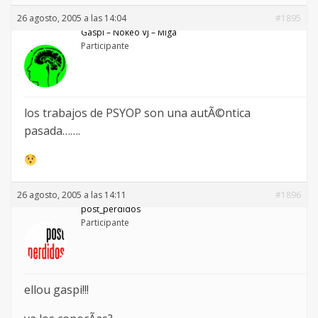
26 agosto, 2005 a las 14:04
#1895
Gaspi – Nökeö VJ – Miga
Participante
los trabajos de PSYOP son una autÃ©ntica
pasada…….
26 agosto, 2005 a las 14:11
#1896
post_perdidos
Participante
ellou gaspi!!!