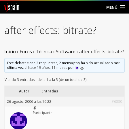
vj
spain
MENÚ
Comunidad
after effects: bitrate?
Foros
Noticias
Inicio
›
Foros
›
Técnica
›
Software
›
after effects: bitrate?
Vjspain
Este debate tiene 2 respuestas, 2 mensajes y ha sido actualizado por
última vez el
hace 19 años, 11 meses
por
.g
.
Ayuda
Viendo 3 entradas - de la 1 a la 3 (de un total de 3)
Contacto
Autor
Entradas
26 agosto, 2006 a las 16:22
#6830
Entrar
.g
Participante
Crear Cuenta