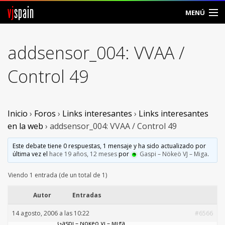
vj
spain
MENÚ
Comunidad
addsensor_004: VVAA /
Foros
Control 49
Noticias
Vjspain
Inicio
›
Foros
›
Links interesantes
›
Links interesantes
en la web
›
addsensor_004: VVAA / Control 49
Ayuda
Este debate tiene 0 respuestas, 1 mensaje y ha sido actualizado por
última vez el
hace 19 años, 12 meses
por
Gaspi – Nökeö VJ – Miga
.
Contacto
Viendo 1 entrada (de un total de 1)
Entrar
Autor
Entradas
Crear Cuenta
14 agosto, 2006 a las 10:22
#6566
Gaspi – Nökeö VJ – Miga