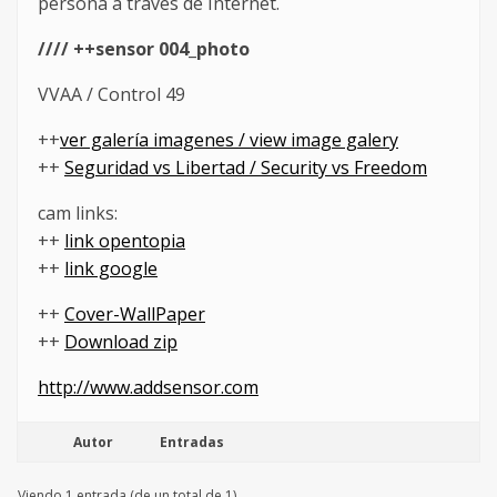
persona a través de Internet.
//// ++sensor 004_photo
VVAA / Control 49
++
ver galería imagenes / view image galery
++
Seguridad vs Libertad / Security vs Freedom
cam links:
++
link opentopia
++
link google
++
Cover-WallPaper
++
Download zip
http://www.addsensor.com
Autor
Entradas
Viendo 1 entrada (de un total de 1)