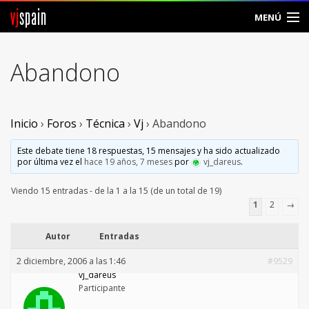
vj
spain
MENÚ
Comunidad
Abandono
Foros
Noticias
Inicio
›
Foros
›
Técnica
›
Vj
›
Abandono
Vjspain
Este debate tiene 18 respuestas, 15 mensajes y ha sido actualizado
por última vez el
hace 19 años, 7 meses
por
vj_dareus
.
Ayuda
Viendo 15 entradas - de la 1 a la 15 (de un total de 19)
1
2
→
Contacto
Autor
Entradas
Entrar
2 diciembre, 2006 a las 1:46
#9529
vj_dareus
Crear Cuenta
Participante