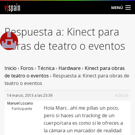
vj
spain
MENÚ
Comunidad
Respuesta a: Kinect para
Foros
obras de teatro o eventos
Noticias
Vjspain
Inicio
›
Foros
›
Técnica
›
Hardware
›
Kinect para obras
de teatro o eventos
›
Respuesta a: Kinect para obras de
Ayuda
teatro o eventos
Contacto
14 marzo, 2013 a las 23:39
#28034
Manuel Lozano
Hola Marc…ahí me pillas un poco,
Entrar
Participante
pero si haces un tracking de un
cuerpo/cara es como si le ofreces a
Crear Cuenta
la cámara un marcador de realidad