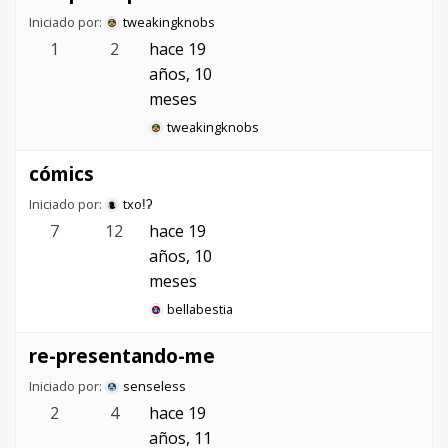
Iniciado por:
tweakingknobs
1
2
hace 19
años, 10
meses
tweakingknobs
cómics
Iniciado por:
txoǃʔ
7
12
hace 19
años, 10
meses
bellabestia
re-presentando-me
Iniciado por:
senseless
2
4
hace 19
años, 11