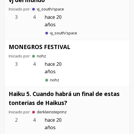
Iniciado por:
vj_south/space
3
4
hace 20
años
vj_south/space
MONEGROS FESTIVAL
Iniciado por:
nohz
3
4
hace 20
años
nohz
Haiku 5. Cuando habrá un final de estas
tonterias de Haikus?
Iniciado por:
derkleinsteprinz
2
4
hace 20
años