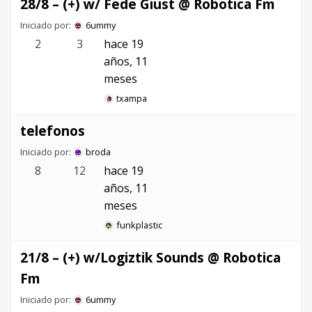
28/8 – (+) w/ Fede Giust @ Robotica Fm
Iniciado por:
6ummy
2
3
hace 19
años, 11
meses
txampa
telefonos
Iniciado por:
broda
8
12
hace 19
años, 11
meses
funkplastic
21/8 – (+) w/Logiztik Sounds @ Robotica
Fm
Iniciado por:
6ummy