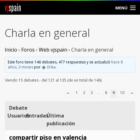
vj
spain
MENÚ
Comunidad
Charla en general
Foros
Inicio
›
Foros
›
Web vjspain
›
Charla en general
Noticias
Este foro tiene 146 debates, 477 respuestas y se actualizó
hace 8
Vjspain
años, 3 meses
por
Erika
.
Viendo 15 debates - del 121 al 135 (de un total de 146)
Ayuda
←
1
2
3
…
8
9
10
→
Contacto
Debate
Entrar
Usuarios
Entradas
Última
publicación
Crear Cuenta
compartir piso en valencia