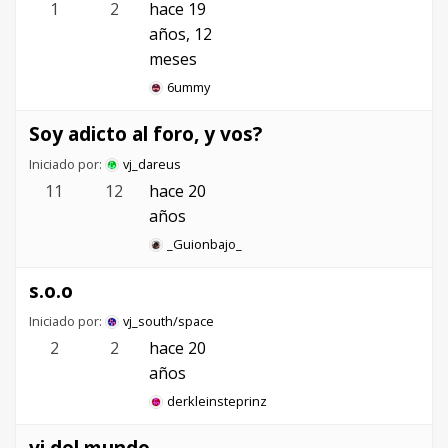
1
2
hace 19
años, 12
meses
6ummy
Soy adicto al foro, y vos?
Iniciado por:
vj_dareus
11
12
hace 20
años
_Guionbajo_
s.o.o
Iniciado por:
vj_south/space
2
2
hace 20
años
derkleinsteprinz
vj del mundo