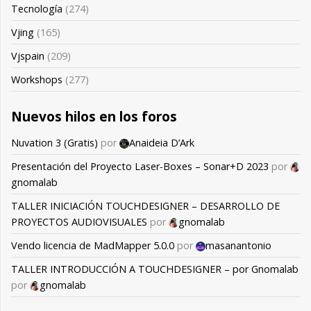
Tecnología
(274)
Vjing
(165)
Vjspain
(209)
Workshops
(277)
Nuevos hilos en los foros
Nuvation 3 (Gratis)
por
Anaideia D’Ark
Presentación del Proyecto Laser-Boxes – Sonar+D 2023
por
gnomalab
TALLER INICIACIÓN TOUCHDESIGNER – DESARROLLO DE
PROYECTOS AUDIOVISUALES
por
gnomalab
Vendo licencia de MadMapper 5.0.0
por
masanantonio
TALLER INTRODUCCIÓN A TOUCHDESIGNER – por Gnomalab
por
gnomalab