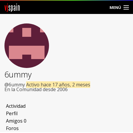
vj
spain
MENÚ
Comunidad
Foros
Noticias
Vjspain
6ummy
Ayuda
@6ummy
Activo hace 17 años, 2 meses
En la Comunidad desde 2006
Contacto
Actividad
Entrar
Perfil
Amigos
0
Crear Cuenta
Foros