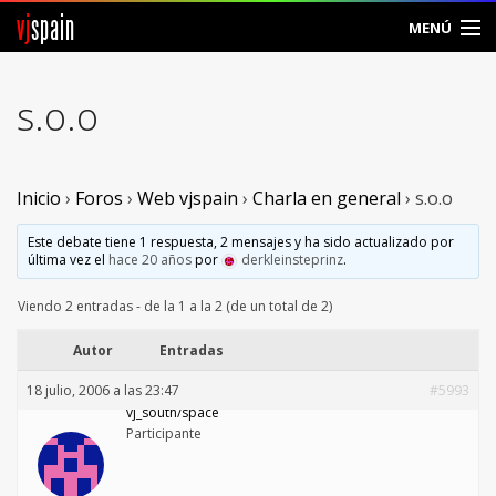
vj
spain
MENÚ
Comunidad
s.o.o
Foros
Noticias
Inicio
›
Foros
›
Web vjspain
›
Charla en general
›
s.o.o
Vjspain
Este debate tiene 1 respuesta, 2 mensajes y ha sido actualizado por
última vez el
hace 20 años
por
derkleinsteprinz
.
Ayuda
Viendo 2 entradas - de la 1 a la 2 (de un total de 2)
Contacto
Autor
Entradas
18 julio, 2006 a las 23:47
#5993
Entrar
vj_south/space
Participante
Crear Cuenta