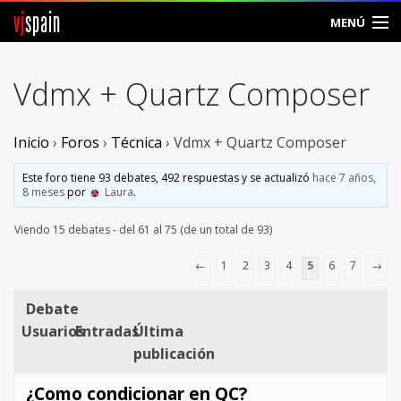
vj
spain
MENÚ
Comunidad
Vdmx + Quartz Composer
Foros
Inicio
›
Foros
›
Técnica
›
Vdmx + Quartz Composer
Noticias
Este foro tiene 93 debates, 492 respuestas y se actualizó
hace 7 años,
Vjspain
8 meses
por
Laura
.
Viendo 15 debates - del 61 al 75 (de un total de 93)
Ayuda
←
1
2
3
4
5
6
7
→
Contacto
Debate
Entrar
Usuarios
Entradas
Última
publicación
Crear Cuenta
¿Como condicionar en QC?