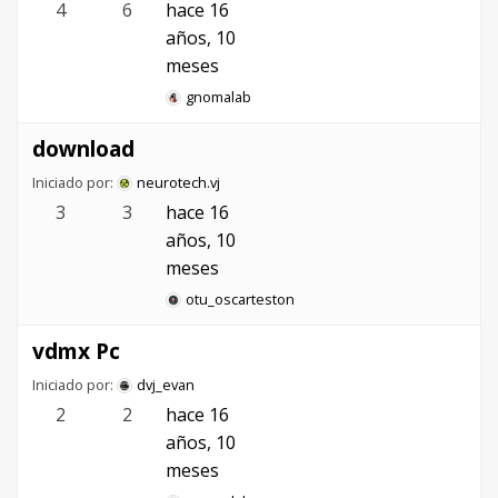
4
6
hace 16
años, 10
meses
gnomalab
download
Iniciado por:
neurotech.vj
3
3
hace 16
años, 10
meses
otu_oscarteston
vdmx Pc
Iniciado por:
dvj_evan
2
2
hace 16
años, 10
meses