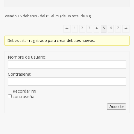
Viendo 15 debates - del 61 al 75 (de un total de 93)
←
1
2
3
4
5
6
7
→
Debes estar registrado para crear debates nuevos.
Nombre de usuario:
Contraseña:
Recordar mi
contraseña
Acceder