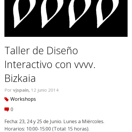
Taller de Diseño
Interactivo con vvvv.
Bizkaia
Por
vjspain,
12 junio 2014
Workshops
tag
0
comment
Fecha: 23, 24 y 25 de Junio. Lunes a Miércoles.
Horarios: 10:00-15:00 (Total: 15 horas).