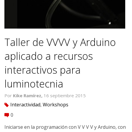
Taller de VVVV y Arduino
aplicado a recursos
interactivos para
luminotecnia
Por
Kike Ramírez,
16 septiembre 2015
Interactividad
,
Workshops
tag
0
comment
Iniciarse en la programación con V V V V y Arduino, con