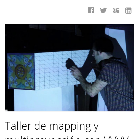
facebook
twitter
google
linkedin
Taller de mapping y