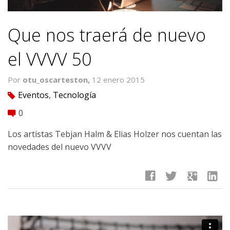
Que nos traerá de nuevo
el VVVV 50
Por
otu_oscarteston,
12 enero 2015
Eventos
,
Tecnología
tag
0
comment
Los artistas Tebjan Halm & Elias Holzer nos cuentan las
novedades del nuevo VVVV
facebook
twitter
google
linkedin