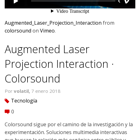
Augmented_Laser_Projection_Interaction
from
colorsound
on
Vimeo
.
Augmented Laser
Projection Interaction ·
Colorsound
Por
volatil,
7 enero 2018
Tecnología
tag
0
comment
Colorsound sigue por el camino de la investigación y la
experimentación. Soluciones multimedia interactivas
que buscan la relación más orgánica entre público y