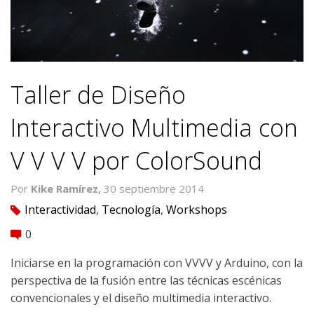
Taller de Diseño
Interactivo Multimedia con
V V V V por ColorSound
Por
Kike Ramírez,
30 septiembre 2014
Interactividad
,
Tecnología
,
Workshops
tag
0
comment
Iniciarse en la programación con VVVV y Arduino, con la
perspectiva de la fusión entre las técnicas escénicas
convencionales y el diseño multimedia interactivo.