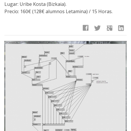
Lugar: Uribe Kosta (Bizkaia).
Precio: 160€ (128€ alumnos Letamina) / 15 Horas.
facebook
twitter
google
linkedin