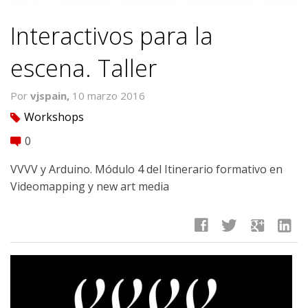
Interactivos para la
escena. Taller
Por
vjspain,
10 marzo 2016
Workshops
tag
0
comment
VVVV y Arduino. Módulo 4 del Itinerario formativo en
Videomapping y new art media
facebook
twitter
google
linkedin