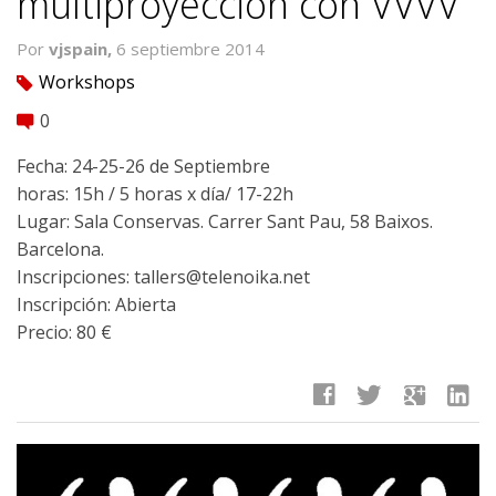
multiproyección con VVVV
Por
vjspain,
6 septiembre 2014
Workshops
tag
0
comment
Fecha: 24-25-26 de Septiembre
horas: 15h / 5 horas x día/ 17-22h
Lugar: Sala Conservas. Carrer Sant Pau, 58 Baixos.
Barcelona.
Inscripciones: tallers@telenoika.net
Inscripción: Abierta
Precio: 80 €
facebook
twitter
google
linkedin