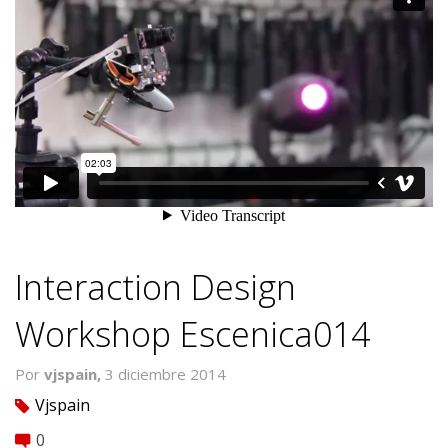
Interaction Design
Workshop Escenica014
Por
vjspain,
3 diciembre 2014
Vjspain
tag
0
comment