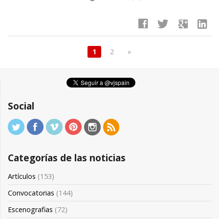
facebook
twitter
google
linkedin
1
2
»
Social
Categorías de las noticias
Artículos
(153)
Convocatorias
(144)
Escenografias
(72)