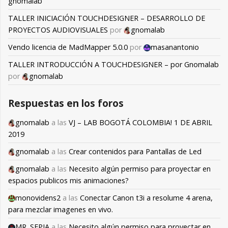
gnomalab
TALLER INICIACIÓN TOUCHDESIGNER – DESARROLLO DE
PROYECTOS AUDIOVISUALES
por
gnomalab
Vendo licencia de MadMapper 5.0.0
por
masanantonio
TALLER INTRODUCCIÓN A TOUCHDESIGNER – por Gnomalab
por
gnomalab
Respuestas en los foros
gnomalab
a las
VJ – LAB BOGOTÁ COLOMBIA! 1 DE ABRIL
2019
gnomalab
a las
Crear contenidos para Pantallas de Led
gnomalab
a las
Necesito algún permiso para proyectar en
espacios publicos mis animaciones?
monovidens2
a las
Conectar Canon t3i a resolume 4 arena,
para mezclar imagenes en vivo.
MR. SEPIA
a las
Necesito algún permiso para proyectar en