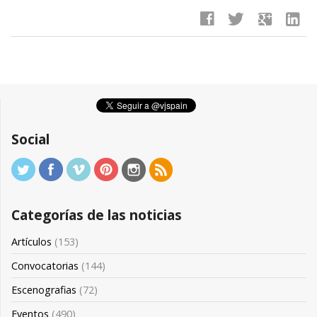
facebook
twitter
google
linkedin
Social
Categorías de las noticias
Artículos
(153)
Convocatorias
(144)
Escenografias
(72)
Eventos
(490)