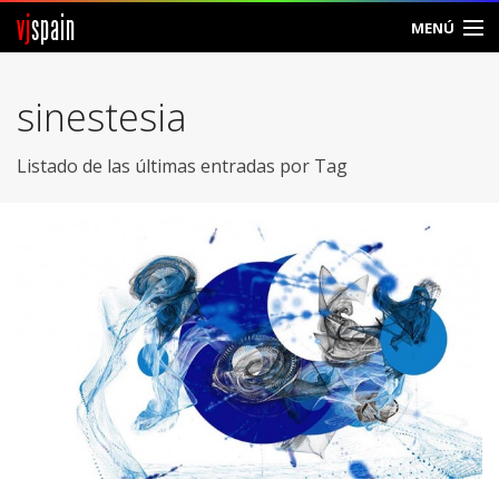
vj
spain
MENÚ
Comunidad
sinestesia
Foros
Listado de las últimas entradas por Tag
Noticias
Vjspain
Ayuda
Contacto
Entrar
Crear Cuenta