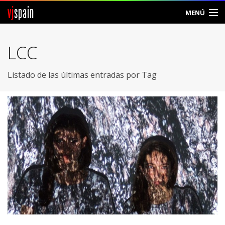
vj
spain
MENÚ
Comunidad
LCC
Foros
Listado de las últimas entradas por Tag
Noticias
Vjspain
Ayuda
Contacto
Entrar
Crear Cuenta