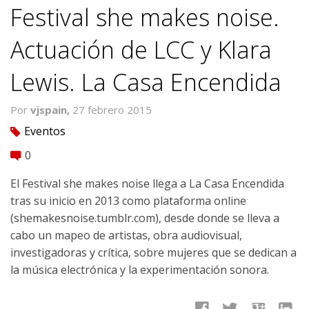
Festival she makes noise.
Actuación de LCC y Klara
Lewis. La Casa Encendida
Por
vjspain,
27 febrero 2015
Eventos
tag
0
comment
El Festival she makes noise llega a La Casa Encendida
tras su inicio en 2013 como plataforma online
(shemakesnoise.tumblr.com), desde donde se lleva a
cabo un mapeo de artistas, obra audiovisual,
investigadoras y crítica, sobre mujeres que se dedican a
la música electrónica y la experimentación sonora.
facebook
twitter
google
linkedin