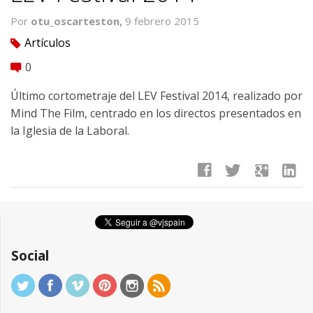
Por
otu_oscarteston,
9 febrero 2015
Artículos
tag
0
comment
Último cortometraje del LEV Festival 2014, realizado por
Mind The Film, centrado en los directos presentados en
la Iglesia de la Laboral.
facebook
twitter
google
linkedin
Social