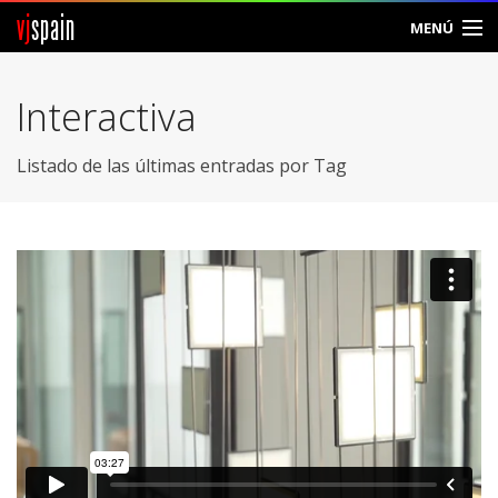
vj
spain
MENÚ
Comunidad
Interactiva
Foros
Listado de las últimas entradas por Tag
Noticias
Vjspain
Ayuda
Contacto
Entrar
Crear Cuenta