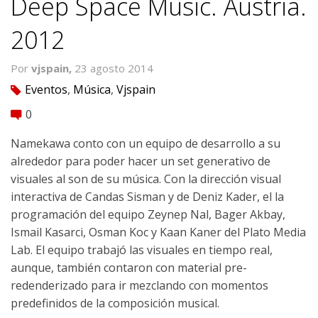
Deep Space Music. Austria.
2012
Por
vjspain,
23 agosto 2014
Eventos
,
Música
,
Vjspain
tag
0
comment
Namekawa conto con un equipo de desarrollo a su
alrededor para poder hacer un set generativo de
visuales al son de su música. Con la dirección visual
interactiva de Candas Sisman y de Deniz Kader, el la
programación del equipo Zeynep Nal, Bager Akbay,
Ismail Kasarci, Osman Koc y Kaan Kaner del Plato Media
Lab. El equipo trabajó las visuales en tiempo real,
aunque, también contaron con material pre-
redenderizado para ir mezclando con momentos
predefinidos de la composición musical.