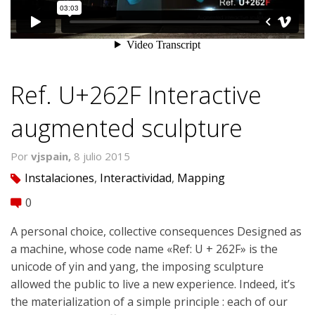
Ref. U+262F Interactive
augmented sculpture
Por
vjspain,
8 julio 2015
Instalaciones
,
Interactividad
,
Mapping
tag
0
comment
A personal choice, collective consequences Designed as
a machine, whose code name «Ref: U + 262F» is the
unicode of yin and yang, the imposing sculpture
allowed the public to live a new experience. Indeed, it’s
the materialization of a simple principle : each of our