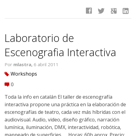
facebook
twitter
google
linkedin
Laboratorio de
Escenografia Interactiva
Por
mlastra,
6 abril 2011
Workshops
tag
0
comment
Toda la info en catalán El taller de escenografí­a
interactiva propone una práctica en la elaboración de
escenografí­as de teatro, cada vez más hí­bridas con el
audiovisual. Audio, video, diseño gráfico, narración
lumí­nica, iluminación, DMX, interactividad, robótica,
mappeado de superficies, … Horas: 60h aprox. Precio: