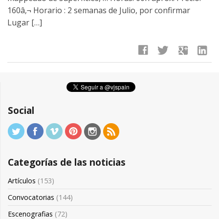
160â‚¬ Horario : 2 semanas de Julio, por confirmar
Lugar […]
facebook
twitter
google
linkedin
Social
Categorías de las noticias
Artículos
(153)
Convocatorias
(144)
Escenografias
(72)