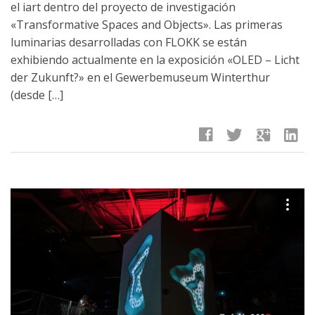
el iart dentro del proyecto de investigación
«Transformative Spaces and Objects». Las primeras
luminarias desarrolladas con FLOKK se están
exhibiendo actualmente en la exposición «OLED – Licht
der Zukunft?» en el Gewerbemuseum Winterthur
(desde […]
facebook
twitter
google
linkedin