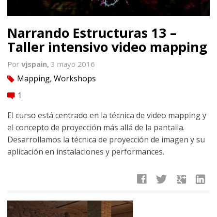
Narrando Estructuras 13 –
Taller intensivo video mapping
Por
vjspain,
3 mayo 2016
Mapping
,
Workshops
tag
1
comment
El curso está centrado en la técnica de video mapping y
el concepto de proyección más allá de la pantalla.
Desarrollamos la técnica de proyección de imagen y su
aplicación en instalaciones y performances.
facebook
twitter
google
linkedin