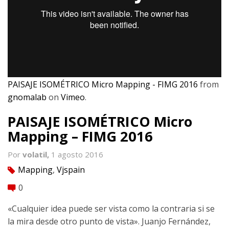
PAISAJE ISOMÉTRICO Micro Mapping - FIMG 2016
from
gnomalab
on
Vimeo
.
PAISAJE ISOMÉTRICO Micro
Mapping – FIMG 2016
Por
volatil,
1 agosto 2016
Mapping
,
Vjspain
tag
0
comment
«Cualquier idea puede ser vista como la contraria si se
la mira desde otro punto de vista». Juanjo Fernández,