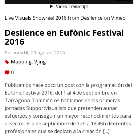
Live Visuals Showreel 2016
from
Desilence
on
Vimeo
.
Desilence en Eufònic Festival
2016
Por
volatil,
29 agosto 2016
Mapping
,
Vjing
tag
0
comment
Publicamos hace poco un post con la programación del
Eufònic Festival 2016, del 1 al 4 de septiembre en
Tarragona. También os hablamos de las primeras
jornadas Supportvisualists que pretenden aunar
esfuerzos y conseguir un mayor reconocimientos para
el sector. El 2 de septiembre de 12h a 18:45h diferentes
profesionales que se dedican a la creación […]