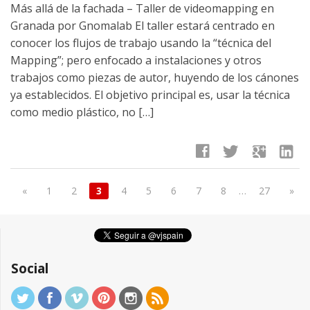
Más allá de la fachada – Taller de videomapping en
Granada por Gnomalab El taller estará centrado en
conocer los flujos de trabajo usando la “técnica del
Mapping”; pero enfocado a instalaciones y otros
trabajos como piezas de autor, huyendo de los cánones
ya establecidos. El objetivo principal es, usar la técnica
como medio plástico, no […]
facebook
twitter
google
linkedin
«
1
2
3
4
5
6
7
8
…
27
»
Social