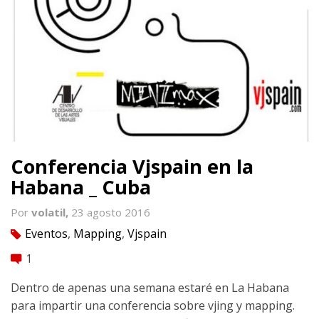
Conferencia Vjspain en la
Habana _ Cuba
Por
volatil,
23 agosto 2016
Eventos
,
Mapping
,
Vjspain
tag
1
comment
Dentro de apenas una semana estaré en La Habana
para impartir una conferencia sobre vjing y mapping.