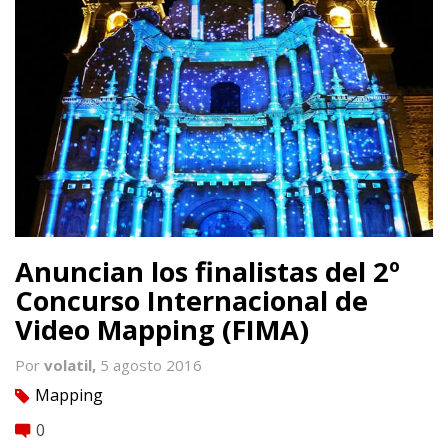
Anuncian los finalistas del 2º
Concurso Internacional de
Video Mapping (FIMA)
Por
volatil,
5 agosto 2016
Mapping
tag
0
comment