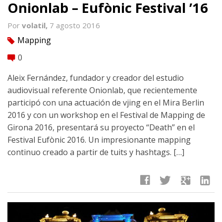
Onionlab – Eufònic Festival ’16
Por
volatil,
7 agosto 2016
Mapping
tag
0
comment
Aleix Fernández, fundador y creador del estudio
audiovisual referente Onionlab, que recientemente
participó con una actuación de vjing en el Mira Berlin
2016 y con un workshop en el Festival de Mapping de
Girona 2016, presentará su proyecto “Death” en el
Festival Eufònic 2016. Un impresionante mapping
continuo creado a partir de tuits y hashtags. […]
facebook
twitter
google
linkedin