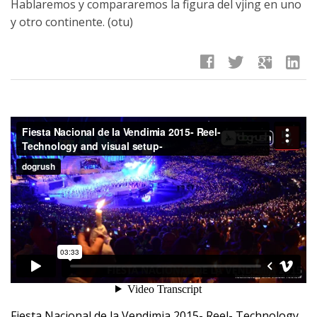
Hablaremos y compararemos la figura del vjing en uno
y otro continente. (otu)
facebook
twitter
google
linkedin
Fiesta Nacional de la Vendimia 2015- Reel- Technology