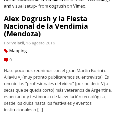
and visual setup-
from
dogrush
on
Vimeo
.
Alex Dogrush y la Fiesta
Nacional de la Vendimia
(Mendoza)
Por
volatil,
16 agosto 2016
Mapping
tag
0
comment
Hace poco nos reunimos con el gran Martín Borini o
Ailaviu Vj (muy pronto publicaremos su entrevista). Es
uno de los “profesionales del vídeo” (por no decir Vj a
secas que se queda corto) más veteranos de Argentina,
espectador y testimonio de la evolución tecnológica,
desde los clubs hasta los festivales y eventos
institucionales o […]