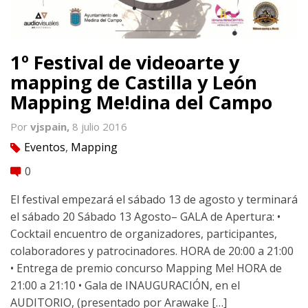
1º Festival de videoarte y
mapping de Castilla y León
Mapping Me!dina del Campo
Por
vjspain,
8 julio 2016
Eventos
,
Mapping
tag
0
comment
El festival empezará el sábado 13 de agosto y terminará
el sábado 20 Sábado 13 Agosto– GALA de Apertura: •
Cocktail encuentro de organizadores, participantes,
colaboradores y patrocinadores. HORA de 20:00 a 21:00
• Entrega de premio concurso Mapping Me! HORA de
21:00 a 21:10 • Gala de INAUGURACIÓN, en el
AUDITORIO, (presentado por Arawake […]