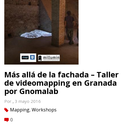
Más allá de la fachada – Taller
de videomapping en Granada
por Gnomalab
Por
,
3 mayo 2016
Mapping
,
Workshops
tag
0
comment