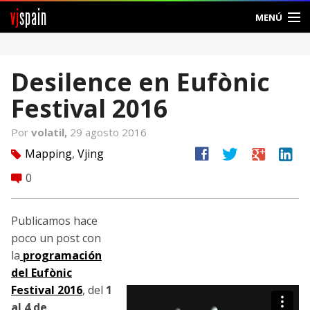
vj
spain
MENÚ
Comunidad
Desilence en Eufònic
Foros
Festival 2016
Noticias
Por
volatil,
29 agosto 2016
Vjspain
facebook
twitter
google
linkedin
Mapping
,
Vjing
tag
0
comment
Ayuda
Contacto
Publicamos hace
poco un post con
Entrar
la
programación
del Eufònic
Crear Cuenta
Festival 2016
, del
1
al 4 de