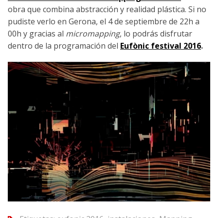
obra que combina abstracción y realidad plástica. Si no
pudiste verlo en Gerona, el 4 de septiembre de 22h a
00h y gracias al
micromapping
, lo podrás disfrutar
dentro de la programación del
Eufònic festival 2016
.