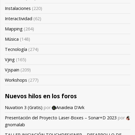
Instalaciones
(220)
Interactividad
(62)
Mapping
(264)
Música
(148)
Tecnología
(274)
Vjing
(165)
Vjspain
(209)
Workshops
(277)
Nuevos hilos en los foros
Nuvation 3 (Gratis)
por
Anaideia D’Ark
Presentación del Proyecto Laser-Boxes – Sonar+D 2023
por
gnomalab
TALLER INICIACIÓN TOUCHDESIGNER – DESARROLLO DE