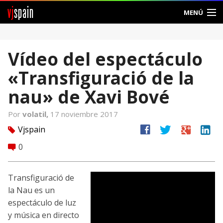
vj
spain
MENÚ
Comunidad
Vídeo del espectáculo
Foros
«Transfiguració de la
Noticias
nau» de Xavi Bové
Vjspain
Por
volatil,
17 noviembre 2017
facebook
twitter
google
linkedin
Vjspain
tag
Ayuda
0
comment
Contacto
Transfiguració de
Entrar
la Nau es un
espectáculo de luz
Crear Cuenta
y música en directo