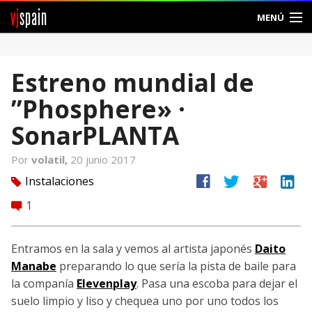
vj
spain
MENÚ
Comunidad
Estreno mundial de
Foros
”Phosphere» ·
Noticias
SonarPLANTA
Vjspain
Por
volatil,
20 junio 2017
facebook
twitter
google
linkedin
Instalaciones
tag
Ayuda
1
comment
Contacto
Entramos en la sala y vemos al artista japonés
Daito
Entrar
Manabe
preparando lo que sería la pista de baile para
la companía
Elevenplay
. Pasa una escoba para dejar el
Crear Cuenta
suelo limpio y liso y chequea uno por uno todos los