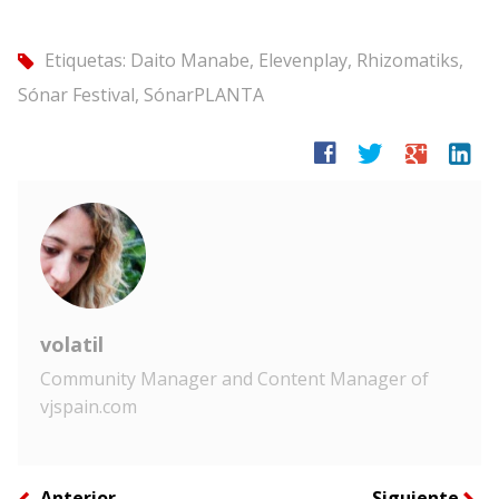
Etiquetas:
Daito Manabe
,
Elevenplay
,
Rhizomatiks
,
tag
Sónar Festival
,
SónarPLANTA
facebook
twitter
google
linkedin
volatil
Community Manager and Content Manager of
vjspain.com
Anterior
Siguiente