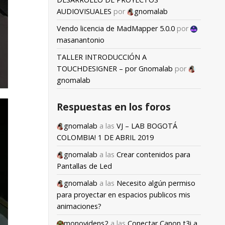
AUDIOVISUALES
por
gnomalab
Vendo licencia de MadMapper 5.0.0
por
masanantonio
TALLER INTRODUCCIÓN A
TOUCHDESIGNER – por Gnomalab
por
gnomalab
Respuestas en los foros
gnomalab
a las
VJ – LAB BOGOTÁ
COLOMBIA! 1 DE ABRIL 2019
gnomalab
a las
Crear contenidos para
Pantallas de Led
gnomalab
a las
Necesito algún permiso
para proyectar en espacios publicos mis
animaciones?
monovidens2
a las
Conectar Canon t3i a