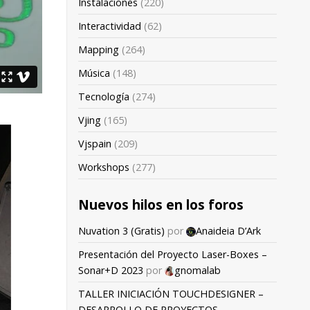
Instalaciones
(220)
Interactividad
(62)
Mapping
(264)
Música
(148)
Tecnología
(274)
Vjing
(165)
Vjspain
(209)
Workshops
(277)
Nuevos hilos en los foros
Nuvation 3 (Gratis)
por
Anaideia D’Ark
Presentación del Proyecto Laser-Boxes –
Sonar+D 2023
por
gnomalab
TALLER INICIACIÓN TOUCHDESIGNER –
DESARROLLO DE PROYECTOS