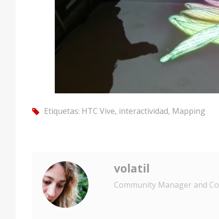
Etiquetas:
HTC Vive
,
interactividad
,
Mapping
tag
volatil
Community Manager and Con