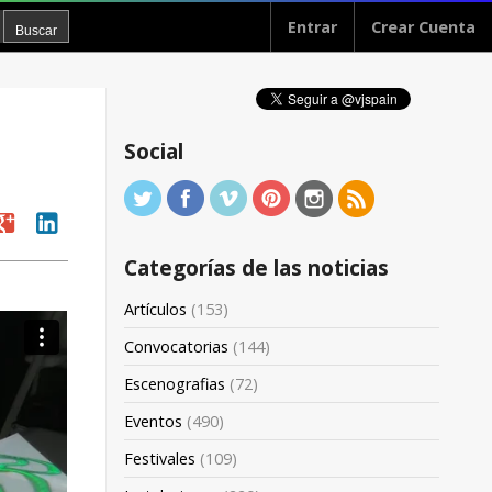
Entrar
Crear Cuenta
Social
oogle
linkedin
Categorías de las noticias
Artículos
(153)
Convocatorias
(144)
Escenografias
(72)
Eventos
(490)
Festivales
(109)