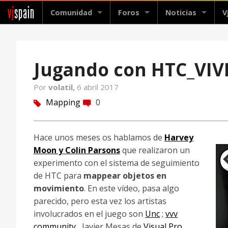
vj
spain
Comunidad
Foros
Noticias
V
Jugando con HTC_VIV
Por
volatil,
6 abril 2017
Mapping
0
tag
comment
Hace unos meses os hablamos de
Harvey
Moon y Colin Parsons
que realizaron un
experimento con el sistema de seguimiento
de HTC para
mappear objetos en
movimiento
. En este vídeo, pasa algo
parecido, pero esta vez los artistas
involucrados en el juego son
Unc
;
vvv
community
, Javier Mesas de
Visual Pro
,