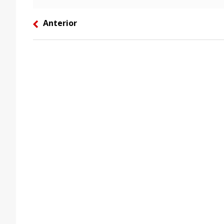
Anterior
left