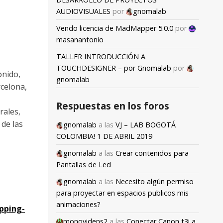
AUDIOVISUALES
por
gnomalab
Vendo licencia de MadMapper 5.0.0
por
masanantonio
TALLER INTRODUCCIÓN A
TOUCHDESIGNER – por Gnomalab
por
onido,
gnomalab
rcelona,
Respuestas en los foros
rales,
 de las
gnomalab
a las
VJ – LAB BOGOTÁ
COLOMBIA! 1 DE ABRIL 2019
gnomalab
a las
Crear contenidos para
Pantallas de Led
gnomalab
a las
Necesito algún permiso
para proyectar en espacios publicos mis
animaciones?
pping-
monovidens2
a las
Conectar Canon t3i a