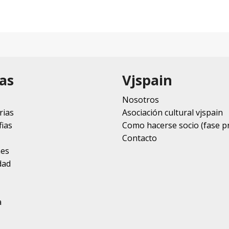
as
Vjspain
Nosotros
rias
Asociación cultural vjspain
ias
Como hacerse socio (fase p
Contacto
nes
dad
a