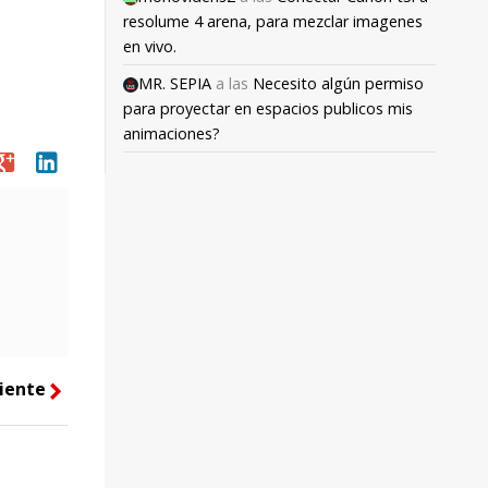
resolume 4 arena, para mezclar imagenes
en vivo.
MR. SEPIA
a las
Necesito algún permiso
para proyectar en espacios publicos mis
animaciones?
oogle
linkedin
iente
right