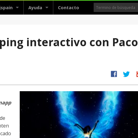
jspain
Ayuda
Contacto
ing interactivo con Paco
facebook
twitter
g
mapp
de
nten
icado