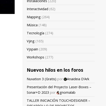
Instalaciones
(220)
Interactividad
(62)
Mapping
(264)
Música
(148)
Tecnología
(274)
Vjing
(165)
Vjspain
(209)
Workshops
(277)
Nuevos hilos en los foros
Nuvation 3 (Gratis)
por
Anaideia D’Ark
Presentación del Proyecto Laser-Boxes –
Sonar+D 2023
por
gnomalab
TALLER INICIACIÓN TOUCHDESIGNER –
DESARROLLO DE PROYECTOS