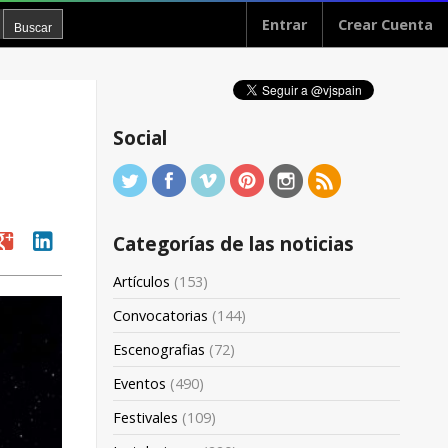
Entrar
Crear Cuenta
Social
oogle
linkedin
Categorías de las noticias
Artículos
(153)
Convocatorias
(144)
Escenografias
(72)
Eventos
(490)
Festivales
(109)