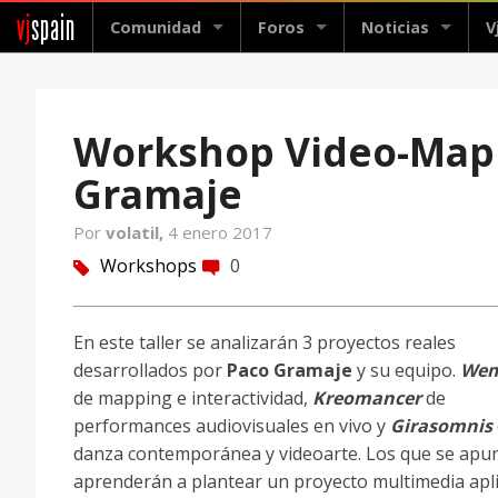
vj
spain
Comunidad
Foros
Noticias
V
Workshop Video-Mapp
Gramaje
Por
volatil,
4 enero 2017
Workshops
0
tag
comment
En este taller se analizarán 3 proyectos reales
desarrollados por
Paco Gramaje
y su equipo.
We
de mapping e interactividad,
Kreomancer
de
performances audiovisuales en vivo y
Girasomnis
danza contemporánea y videoarte. Los que se apu
aprenderán a plantear un proyecto multimedia apl