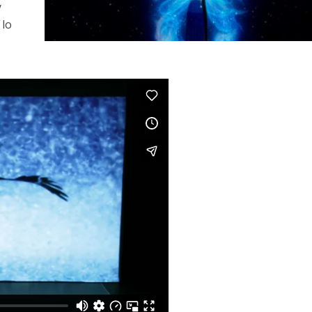
y
 lo