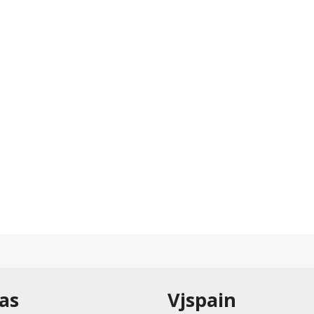
as
Vjspain