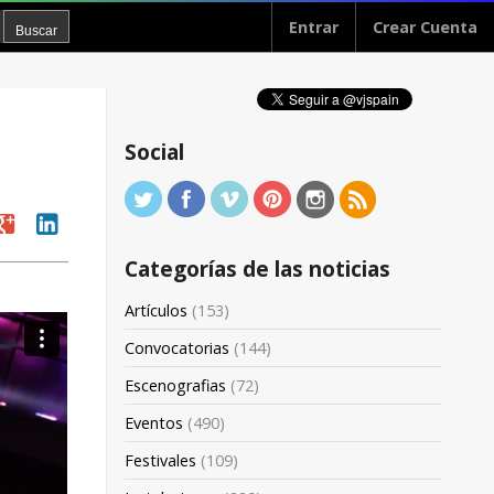
Entrar
Crear Cuenta
Social
oogle
linkedin
Categorías de las noticias
Artículos
(153)
Convocatorias
(144)
Escenografias
(72)
Eventos
(490)
Festivales
(109)