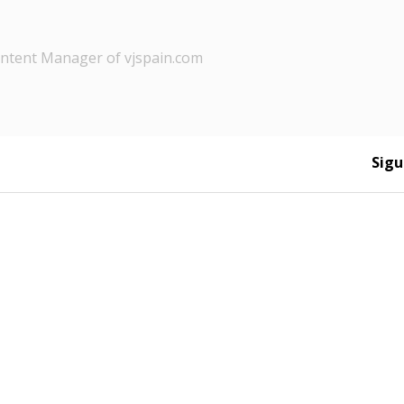
tent Manager of vjspain.com
Sigu