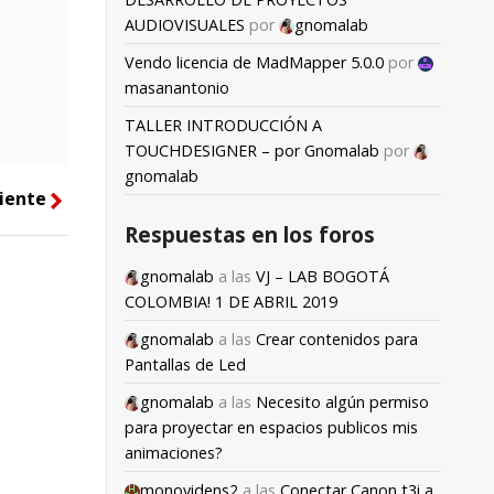
AUDIOVISUALES
por
gnomalab
Vendo licencia de MadMapper 5.0.0
por
masanantonio
TALLER INTRODUCCIÓN A
TOUCHDESIGNER – por Gnomalab
por
gnomalab
iente
right
Respuestas en los foros
gnomalab
a las
VJ – LAB BOGOTÁ
COLOMBIA! 1 DE ABRIL 2019
gnomalab
a las
Crear contenidos para
Pantallas de Led
gnomalab
a las
Necesito algún permiso
para proyectar en espacios publicos mis
animaciones?
monovidens2
a las
Conectar Canon t3i a