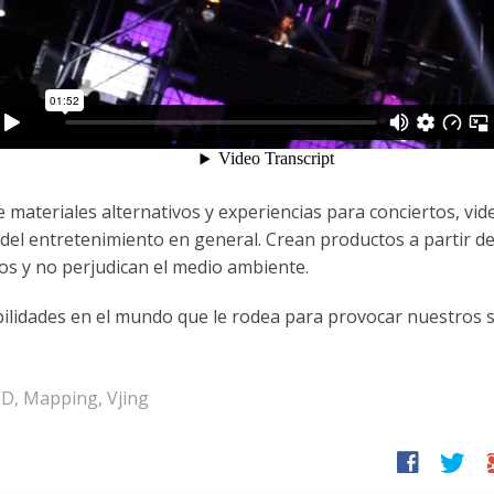
ateriales alternativos y experiencias para conciertos, vide
 del entretenimiento en general. Crean productos a partir de
gos y no perjudican el medio ambiente.
bilidades en el mundo que le rodea para provocar nuestros 
ED
,
Mapping
,
Vjing
facebook
twitter
g