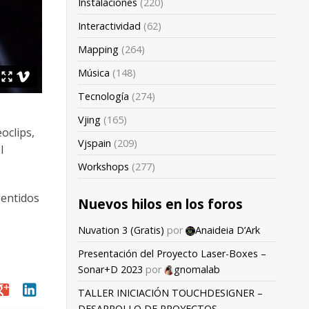
Instalaciones
(220)
Interactividad
(62)
Mapping
(264)
Música
(148)
Tecnología
(274)
Vjing
(165)
oclips,
Vjspain
(209)
l
Workshops
(277)
sentidos
Nuevos hilos en los foros
Nuvation 3 (Gratis)
por
Anaideia D’Ark
Presentación del Proyecto Laser-Boxes –
Sonar+D 2023
por
gnomalab
oogle
linkedin
TALLER INICIACIÓN TOUCHDESIGNER –
DESARROLLO DE PROYECTOS