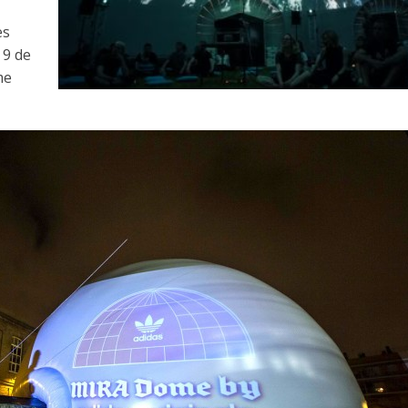
es
 9 de
me