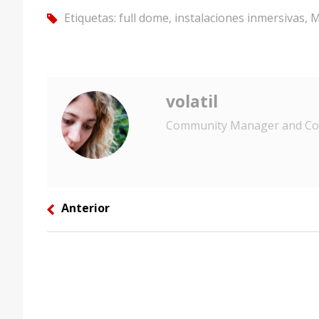
Etiquetas:
full dome
,
instalaciones inmersivas
,
M
tag
volatil
Community Manager and Con
Anterior
left