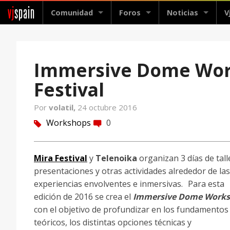
vj
spain
Comunidad
Foros
Noticias
V
Immersive Dome Work
Festival
Por
volatil,
24 octubre 2016
Workshops
0
tag
comment
Mira Festival
y
Telenoika
organizan 3 días de tall
presentaciones y otras actividades alrededor de las
experiencias envolventes e inmersivas. Para esta
edición de 2016 se crea el
Immersive Dome Work
con el objetivo de profundizar en los fundamentos
teóricos, los distintas opciones técnicas y