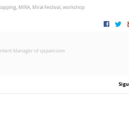
apping
,
MIRA
,
Mira! Festival
,
workshop
facebook
twitter
g
tent Manager of vjspain.com
Sigu