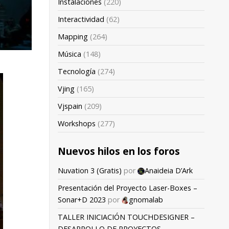
Instalaciones
(220)
Interactividad
(62)
Mapping
(264)
Música
(148)
Tecnología
(274)
Vjing
(165)
Vjspain
(209)
Workshops
(277)
Nuevos hilos en los foros
Nuvation 3 (Gratis)
por
Anaideia D’Ark
Presentación del Proyecto Laser-Boxes –
Sonar+D 2023
por
gnomalab
TALLER INICIACIÓN TOUCHDESIGNER –
DESARROLLO DE PROYECTOS