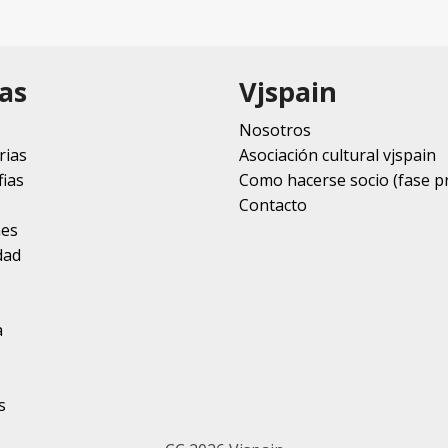
as
Vjspain
Nosotros
rias
Asociación cultural vjspain
ias
Como hacerse socio (fase p
Contacto
nes
dad
a
s