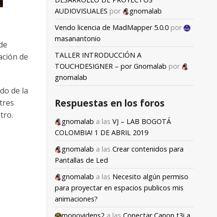
AUDIOVISUALES
por
gnomalab
Vendo licencia de MadMapper 5.0.0
por
masanantonio
 de
TALLER INTRODUCCIÓN A
ación de
TOUCHDESIGNER – por Gnomalab
por
gnomalab
do de la
Respuestas en los foros
tres
tro.
gnomalab
a las
VJ – LAB BOGOTÁ
COLOMBIA! 1 DE ABRIL 2019
gnomalab
a las
Crear contenidos para
Pantallas de Led
gnomalab
a las
Necesito algún permiso
para proyectar en espacios publicos mis
animaciones?
monovidens2
a las
Conectar Canon t3i a