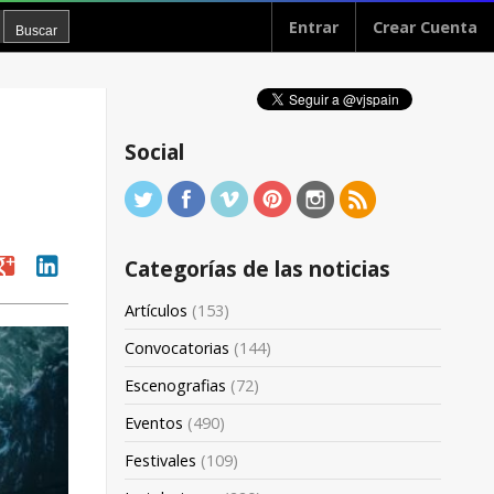
Entrar
Crear Cuenta
a
Social
oogle
linkedin
Categorías de las noticias
Artículos
(153)
Convocatorias
(144)
Escenografias
(72)
Eventos
(490)
Festivales
(109)