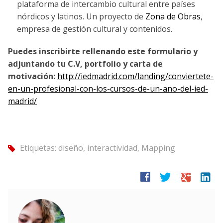
plataforma de intercambio cultural entre países
nórdicos y latinos. Un proyecto de
Zona de Obras
,
empresa de gestión cultural y contenidos.
Puedes inscribirte rellenando este formulario y
adjuntando tu C.V, portfolio y carta de
motivación:
http://iedmadrid.
com/landing/conviertete-
en-un-
profesional-con-los-cursos-de-
un-ano-del-ied-
madrid/
Etiquetas:
diseño
,
interactividad
,
Mapping
tag
facebook
twitter
google
linkedin