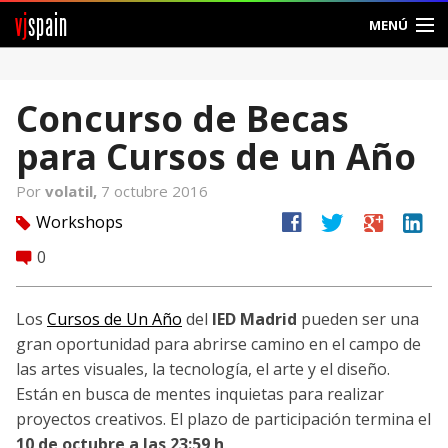
vj
spain
MENÚ
Comunidad
Concurso de Becas
Foros
para Cursos de un Año
Noticias
Por
volatil,
7 octubre 2016
Vjspain
facebook
twitter
google
linkedin
Workshops
tag
0
comment
Ayuda
Contacto
Los
Cursos de Un Año
del
IED Madrid
pueden ser una
gran oportunidad para abrirse camino en el campo de
Entrar
las artes visuales, la tecnología, el arte y el diseño.
Están en busca de mentes inquietas para realizar
Crear Cuenta
proyectos creativos. El plazo de participación termina el
10 de octubre a las 23:59 h
.