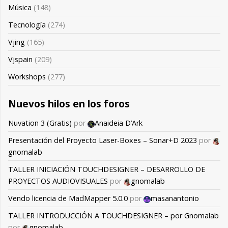
Música
(148)
Tecnología
(274)
Vjing
(165)
Vjspain
(209)
Workshops
(277)
Nuevos hilos en los foros
Nuvation 3 (Gratis)
por
Anaideia D’Ark
Presentación del Proyecto Laser-Boxes – Sonar+D 2023
por
gnomalab
TALLER INICIACIÓN TOUCHDESIGNER – DESARROLLO DE
PROYECTOS AUDIOVISUALES
por
gnomalab
Vendo licencia de MadMapper 5.0.0
por
masanantonio
TALLER INTRODUCCIÓN A TOUCHDESIGNER – por Gnomalab
por
gnomalab