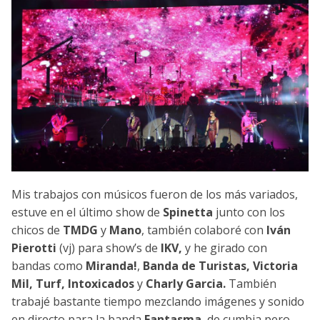
Mis trabajos con músicos fueron de los más variados,
estuve en el último show de
Spinetta
junto con los
chicos de
TMDG
y
Mano
, también colaboré con
Iván
Pierotti
(vj) para show’s de
IKV,
y
he girado con
bandas como
Miranda!
,
Banda de Turistas, Victoria
Mil, Turf, Intoxicados
y
Charly Garcia.
También
trabajé bastante tiempo mezclando imágenes y sonido
en directo para la banda
Fantasma
, de cumbia pero