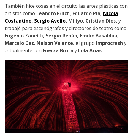
También hice cosas en el circuito las artes plásticas con
artistas como
Leandro Erlich, Eduardo Pla,
Nicola
Costantino
,
Sergio Avello
, Miliyo, Cristian Dios,
y
trabajé para escenógrafos y directores de teatro como
Eugenio Zanetti, Sergio Renán, Emilio Basaldua,
Marcelo Cat, Nelson Valente,
el grupo
Improcrash
y
actualmente con
Fuerza Bruta
y
Lola Arias
.