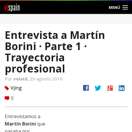
vj
spain
MENÚ
Comunidad
Entrevista a Martín
Foros
Borini · Parte 1 ·
Noticias
Trayectoria
Vjspain
profesional
Ayuda
Por
volatil,
23 agosto 2016
facebook
twitter
google
linkedin
Vjing
tag
Contacto
0
comment
Entrar
Entrevistamos a
Crear Cuenta
Martín Borini
que
pasaba por