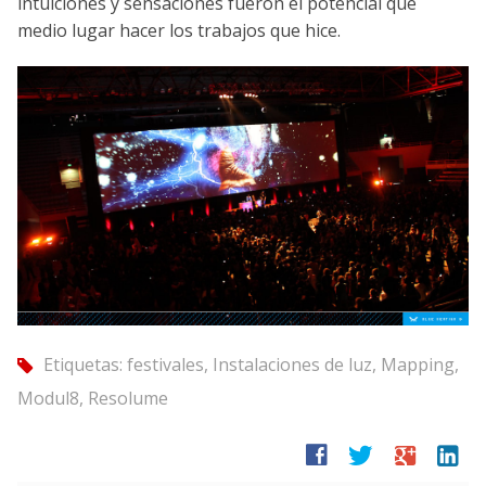
intuiciones y sensaciones fueron el potencial que
medio lugar hacer los trabajos que hice.
Etiquetas:
festivales
,
Instalaciones de luz
,
Mapping
,
tag
Modul8
,
Resolume
facebook
twitter
google
linkedin