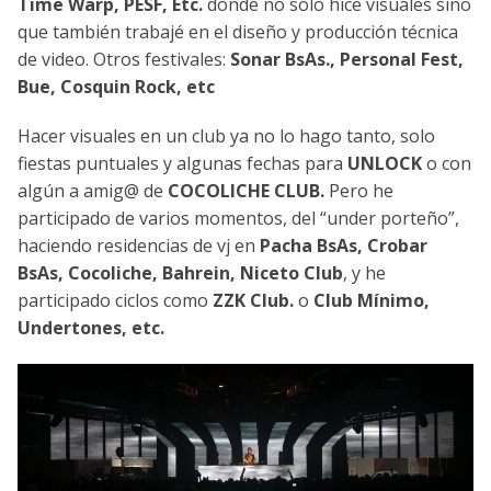
Time Warp, PESF, Etc.
donde no solo hice visuales sino
que también trabajé en el diseño y producción técnica
de video. Otros festivales:
Sonar BsAs., Personal Fest,
Bue, Cosquin Rock, etc
Hacer visuales en un club ya no lo hago tanto, solo
fiestas puntuales y algunas fechas para
UNLOCK
o con
algún a amig@ de
COCOLICHE CLUB.
Pero he
participado de varios momentos, del “under porteño”,
haciendo residencias de vj en
Pacha BsAs, Crobar
BsAs, Cocoliche, Bahrein, Niceto Club
, y he
participado ciclos como
ZZK Club.
o
Club Mínimo,
Undertones, etc.