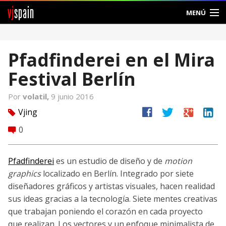
vj
spain
MENÚ
Comunidad
Pfadfinderei en el Mira
Foros
Festival Berlín
Noticias
Por
volatil,
9 junio 2016
Vjspain
facebook
twitter
google
linkedin
Vjing
tag
0
comment
Ayuda
Contacto
Pfadfinderei
es un estudio de diseño y de
motion
graphics
localizado en Berlín. Integrado por siete
Entrar
diseñadores gráficos y artistas visuales, hacen realidad
sus ideas gracias a la tecnología. Siete mentes creativas
Crear Cuenta
que trabajan poniendo el corazón en cada proyecto
que realizan. Los vectores y un enfoque minimalista de