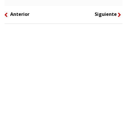
Anterior
Siguiente
left
right