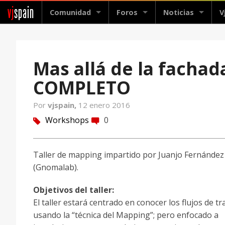
vj
spain
Comunidad
Foros
Noticias
V
Mas allá de la fachad
COMPLETO
Por
vjspain,
12 enero 2016
Workshops
0
tag
comment
Taller de mapping impartido por Juanjo Fernández
(Gnomalab).
Objetivos del taller:
El taller estará centrado en conocer los flujos de tr
usando la “técnica del Mapping”; pero enfocado a