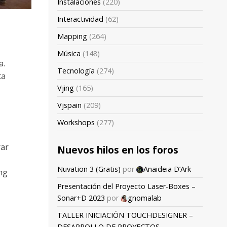
Instalaciones
(220)
Interactividad
(62)
Mapping
(264)
Música
(148)
a.
Tecnología
(274)
ta
Vjing
(165)
Vjspain
(209)
Workshops
(277)
rar
Nuevos hilos en los foros
Nuvation 3 (Gratis)
por
Anaideia D’Ark
ng
Presentación del Proyecto Laser-Boxes –
Sonar+D 2023
por
gnomalab
TALLER INICIACIÓN TOUCHDESIGNER –
DESARROLLO DE PROYECTOS