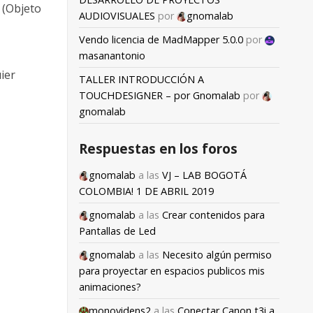
 (Objeto
AUDIOVISUALES
por
gnomalab
Vendo licencia de MadMapper 5.0.0
por
masanantonio
ier
TALLER INTRODUCCIÓN A
TOUCHDESIGNER – por Gnomalab
por
gnomalab
Respuestas en los foros
gnomalab
a las
VJ – LAB BOGOTÁ
COLOMBIA! 1 DE ABRIL 2019
gnomalab
a las
Crear contenidos para
Pantallas de Led
gnomalab
a las
Necesito algún permiso
para proyectar en espacios publicos mis
animaciones?
monovidens2
a las
Conectar Canon t3i a