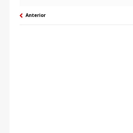
Anterior
left