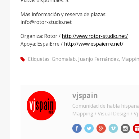
Plazas disponibles: 5.
Más información y reserva de plazas:
info@rotor-studio.net
Organiza: Rotor /
http://
www.rotor-studio.net/
Apoya: EspaiErre /
http://www.espaierre.net/
Etiquetas:
Gnomalab
,
Juanjo Fernández
,
Mappi
tag
vjspain
Comunidad de habla hispana d
Mapping / Visual Design / Vj /