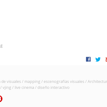
ng
facebook
twitter
g
e visuales / mapping / escenografías visuales / Architectur
 vjing / live cinema / diseño interactivo