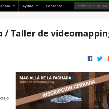
jspain
Ayuda
Contacto
a / Taller de videomappin
facebook
twitter
g
abajo