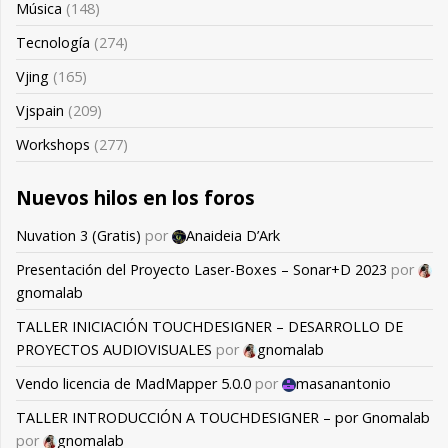
Música
(148)
Tecnología
(274)
Vjing
(165)
Vjspain
(209)
Workshops
(277)
Nuevos hilos en los foros
Nuvation 3 (Gratis)
por
Anaideia D’Ark
Presentación del Proyecto Laser-Boxes – Sonar+D 2023
por
gnomalab
TALLER INICIACIÓN TOUCHDESIGNER – DESARROLLO DE
PROYECTOS AUDIOVISUALES
por
gnomalab
Vendo licencia de MadMapper 5.0.0
por
masanantonio
TALLER INTRODUCCIÓN A TOUCHDESIGNER – por Gnomalab
por
gnomalab