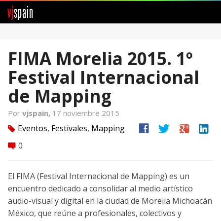
vj
spain
Comunidad
FIMA Morelia 2015. 1º
Foros
Festival Internacional
Noticias
de Mapping
Vjspain
Por
vjspain,
17 noviembre 2015
facebook
twitter
google
linkedin
Eventos
,
Festivales
,
Mapping
tag
Ayuda
0
comment
Contacto
El FIMA (Festival Internacional de Mapping) es un
Entrar
encuentro dedicado a consolidar al medio artístico
audio-visual y digital en la ciudad de Morelia Michoacán
Crear Cuenta
México, que reúne a profesionales, colectivos y