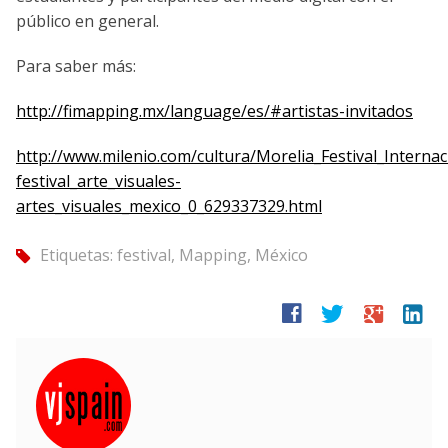
público en general.
Para saber más:
http://fimapping.mx/language/es/#artistas-invitados
http://www.milenio.com/cultura/Morelia_Festival_Interna
festival_arte_visuales-
artes_visuales_mexico_0_629337329.html
Etiquetas:
festival
,
Mapping
,
México
tag
facebook
twitter
google
linkedin