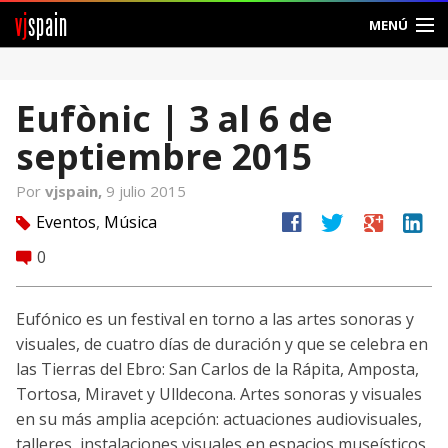
vj
spain
MENÚ
Comunidad
Eufònic | 3 al 6 de
Foros
septiembre 2015
Noticias
Por
vjspain,
9 julio 2015
Vjspain
facebook
twitter
google
linkedin
Eventos
,
Música
tag
0
comment
Ayuda
Contacto
Eufónico es un festival en torno a las artes sonoras y
visuales, de cuatro días de duración y que se celebra en
Entrar
las Tierras del Ebro: San Carlos de la Rápita, Amposta,
Tortosa, Miravet y Ulldecona. Artes sonoras y visuales
Crear Cuenta
en su más amplia acepción: actuaciones audiovisuales,
talleres, instalaciones visuales en espacios museísticos,