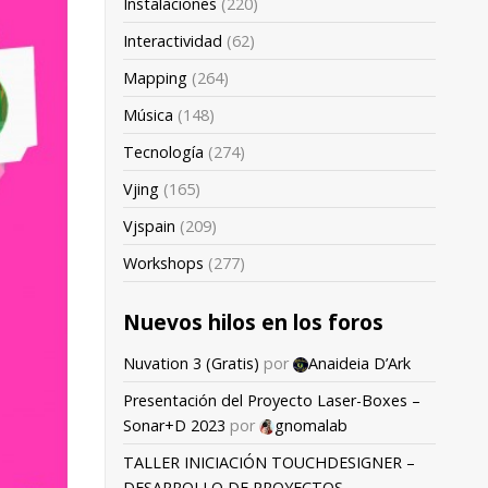
Instalaciones
(220)
Interactividad
(62)
Mapping
(264)
Música
(148)
Tecnología
(274)
Vjing
(165)
Vjspain
(209)
Workshops
(277)
Nuevos hilos en los foros
Nuvation 3 (Gratis)
por
Anaideia D’Ark
Presentación del Proyecto Laser-Boxes –
Sonar+D 2023
por
gnomalab
TALLER INICIACIÓN TOUCHDESIGNER –
DESARROLLO DE PROYECTOS