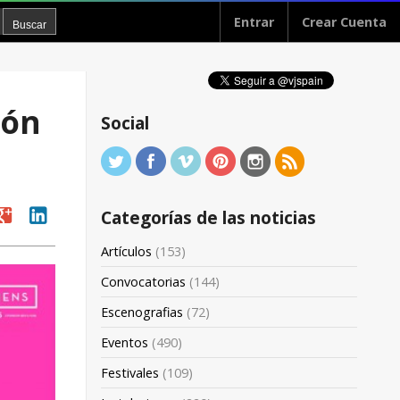
Entrar
Crear Cuenta
ión
Social
oogle
linkedin
Categorías de las noticias
Artículos
(153)
Convocatorias
(144)
Escenografias
(72)
Eventos
(490)
Festivales
(109)