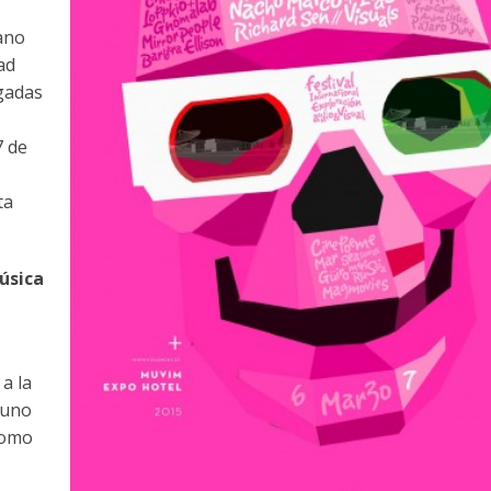
mano
ad
egadas
7 de
ta
úsica
a la
 uno
como