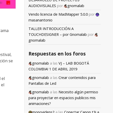
AUDIOVISUALES
por
gnomalab
Vendo licencia de MadMapper 5.0.0
por
masanantonio
TALLER INTRODUCCIÓN A
orama
TOUCHDESIGNER – por Gnomalab
por
gnomalab
Respuestas en los foros
stival,
ción se
gnomalab
a las
VJ – LAB BOGOTÁ
COLOMBIA! 1 DE ABRIL 2019
gnomalab
a las
Crear contenidos para
 el
Pantallas de Led
 el
gnomalab
a las
Necesito algún permiso
para proyectar en espacios publicos mis
animaciones?
monovidens2
a las
Conectar Canon t3i a