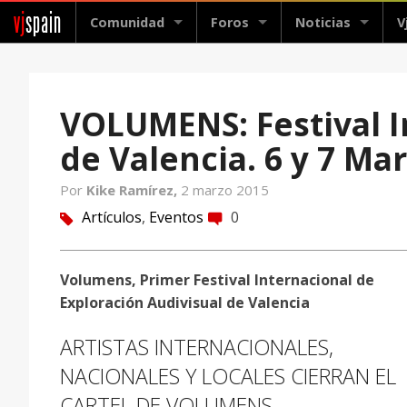
vj
spain
Comunidad
Foros
Noticias
V
VOLUMENS: Festival I
de Valencia. 6 y 7 Ma
Por
Kike Ramírez,
2 marzo 2015
Artículos
,
Eventos
0
tag
comment
Volumens, Primer Festival Internacional de
Exploración Audivisual de Valencia
ARTISTAS INTERNACIONALES,
NACIONALES Y LOCALES CIERRAN EL
CARTEL DE VOLUMENS