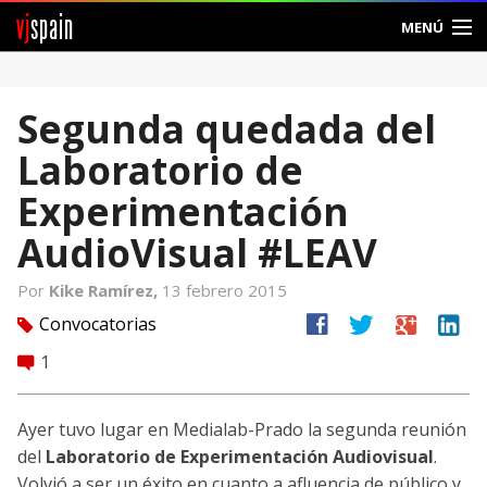
vj
spain
MENÚ
Comunidad
Segunda quedada del
Foros
Laboratorio de
Noticias
Experimentación
Vjspain
AudioVisual #LEAV
Ayuda
Por
Kike Ramírez,
13 febrero 2015
facebook
twitter
google
linkedin
Convocatorias
tag
Contacto
1
comment
Entrar
Ayer tuvo lugar en Medialab-Prado la segunda reunión
Crear Cuenta
del
Laboratorio de Experimentación Audiovisual
.
Volvió a ser un éxito en cuanto a afluencia de público y