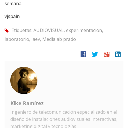
semana.
vjspain
Etiquetas:
AUDIOVISUAL
,
experimentación
,
tag
laboratorio
,
laev
,
Medialab prado
facebook
twitter
google
linkedin
Kike Ramírez
Ingeniero de telecomunicación especializado en el
diseño de instalaciones audiovisuales interactivas,
marketing digital y tecnologías