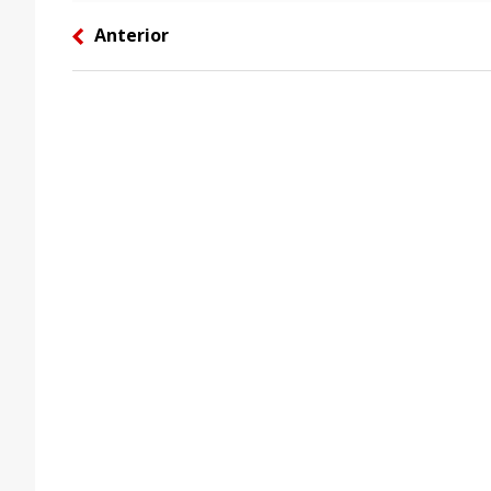
Anterior
left