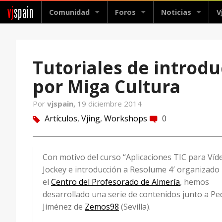
vj
spain
Comunidad
Foros
Noticias
V
Tutoriales de introd
por Miga Cultura
Por
vjspain,
19 diciembre 2014
Artículos
,
Vjing
,
Workshops
0
tag
comment
Con motivo del curso “Aplicaciones TIC para Víd
Jockey e introducción a Resolume 4′ organizado
el
Centro del Profesorado de Almería
, hemos
desarrollado una serie de contenidos junto a Pe
Jiménez de
Zemos98
(Sevilla).