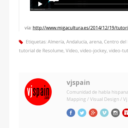
vía:
http://www.migacultura.es/2014/12/19/tutor
Etiquetas:
Almería
,
Andalucía
,
arena
,
Centro del
tag
tutorial de Resolume
,
Video
,
video-jockey
,
video-tut
vjspain
Comunidad de habla hispana d
Mapping / Visual Design / Vj /