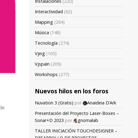
Instalaciones
(220)
Interactividad
(62)
Mapping
(264)
Música
(148)
Tecnología
(274)
Vjing
(165)
Vjspain
(209)
Workshops
(277)
Nuevos hilos en los foros
Nuvation 3 (Gratis)
por
Anaideia D’Ark
de
Presentación del Proyecto Laser-Boxes –
Sonar+D 2023
por
gnomalab
TALLER INICIACIÓN TOUCHDESIGNER –
DESARROLLO DE PROYECTOS