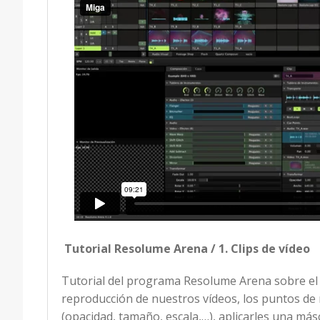
Tutorial Resolume Arena / 1. Clips de vídeo
Tutorial del programa Resolume Arena sobre el
reproducción de nuestros vídeos, los puntos de 
(opacidad, tamaño, escala,…), aplicarles una más