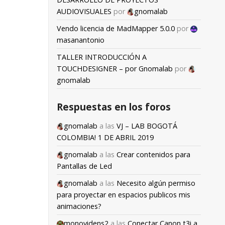
AUDIOVISUALES
por
gnomalab
Vendo licencia de MadMapper 5.0.0
por
masanantonio
TALLER INTRODUCCIÓN A
TOUCHDESIGNER – por Gnomalab
por
gnomalab
Respuestas en los foros
gnomalab
a las
VJ – LAB BOGOTÁ
COLOMBIA! 1 DE ABRIL 2019
gnomalab
a las
Crear contenidos para
Pantallas de Led
gnomalab
a las
Necesito algún permiso
para proyectar en espacios publicos mis
animaciones?
monovidens2
a las
Conectar Canon t3i a