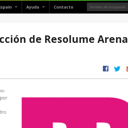
jspain
Ayuda
Contacto
ucción de Resolume Arena
facebook
twitter
g
eo-
 por
dro