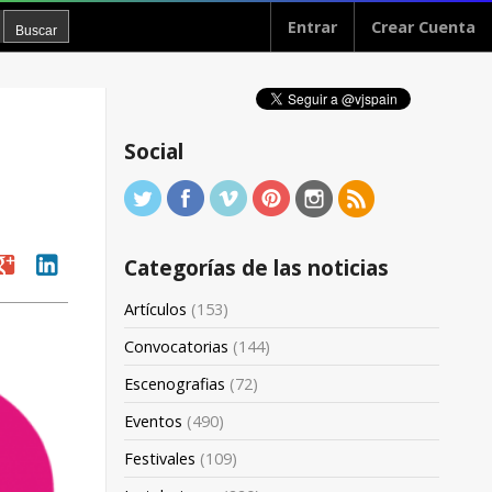
Entrar
Crear Cuenta
Social
oogle
linkedin
Categorías de las noticias
Artículos
(153)
Convocatorias
(144)
Escenografias
(72)
Eventos
(490)
Festivales
(109)