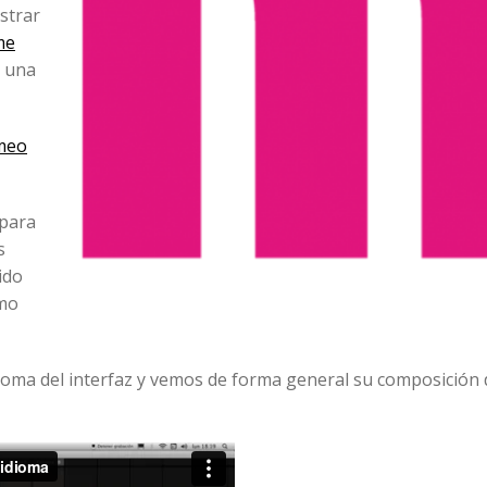
strar
me
o una
imeo
 para
s
ido
omo
idioma del interfaz y vemos de forma general su composición 