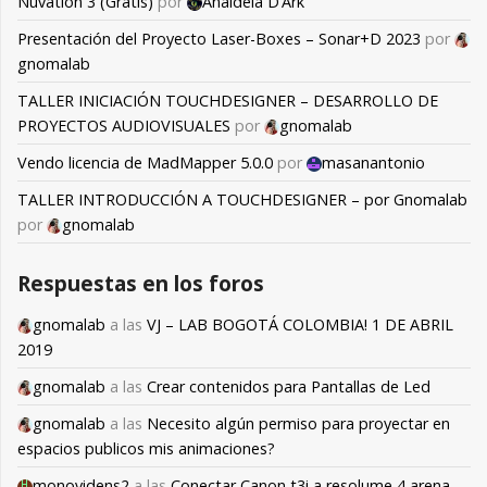
Nuvation 3 (Gratis)
por
Anaideia D’Ark
Presentación del Proyecto Laser-Boxes – Sonar+D 2023
por
gnomalab
TALLER INICIACIÓN TOUCHDESIGNER – DESARROLLO DE
PROYECTOS AUDIOVISUALES
por
gnomalab
Vendo licencia de MadMapper 5.0.0
por
masanantonio
TALLER INTRODUCCIÓN A TOUCHDESIGNER – por Gnomalab
por
gnomalab
Respuestas en los foros
gnomalab
a las
VJ – LAB BOGOTÁ COLOMBIA! 1 DE ABRIL
2019
gnomalab
a las
Crear contenidos para Pantallas de Led
gnomalab
a las
Necesito algún permiso para proyectar en
espacios publicos mis animaciones?
monovidens2
a las
Conectar Canon t3i a resolume 4 arena,