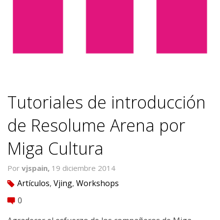
Tutoriales de introducción
de Resolume Arena por
Miga Cultura
Por
vjspain,
19 diciembre 2014
Artículos
,
Vjing
,
Workshops
tag
0
comment