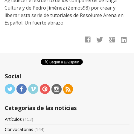
Agradecer el esfuerzo de los compañeros de Miga
Cultura y de Pedro Jiménez (Zemos98) por crear y
liberar esta serie de tutoriales de Resolume Arena en
Español. Un fuerte abrazo
facebook
twitter
google
linkedin
Social
Categorías de las noticias
Artículos
(153)
Convocatorias
(144)