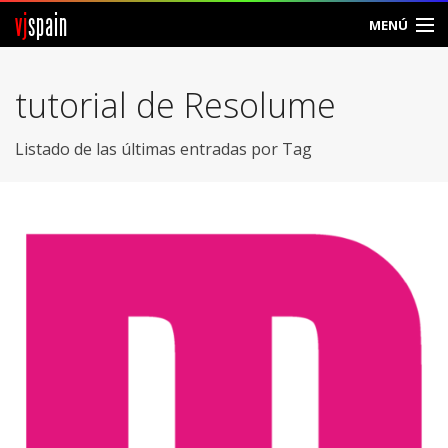
vj
spain
MENÚ
Comunidad
tutorial de Resolume
Foros
Listado de las últimas entradas por Tag
Noticias
Vjspain
Ayuda
Contacto
Entrar
Crear Cuenta