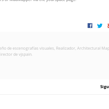
facebook
twitter
g
ño de escenografías visuales, Realizador, Architectural Ma
irector de vjspain.
Sigu