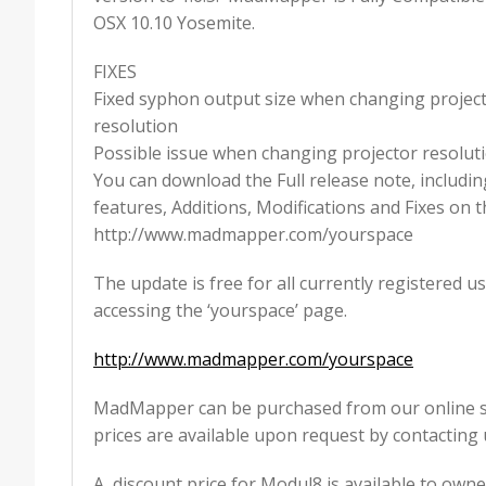
OSX 10.10 Yosemite.
FIXES
Fixed syphon output size when changing projec
resolution
Possible issue when changing projector resolut
You can download the Full release note, includi
features, Additions, Modifications and Fixes on
http://www.madmapper.com/yourspace
The update is free for all currently registered 
accessing the ‘yourspace’ page.
http://www.madmapper.com/yourspace
MadMapper can be purchased from our online sho
prices are available upon request by contactin
A discount price for Modul8 is available to ow