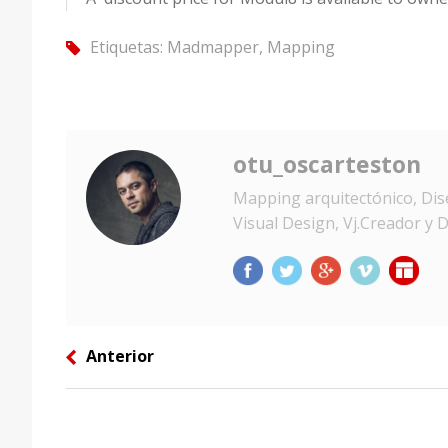
Etiquetas:
Madmapper
,
Mapping
tag
otu_oscarteston
Mapping arquitectónico, Dise
Visual Design, Vj.Creador y D
Anterior
left