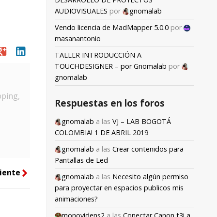
AUDIOVISUALES
por
gnomalab
Vendo licencia de MadMapper 5.0.0
por
masanantonio
oogle
linkedin
TALLER INTRODUCCIÓN A
TOUCHDESIGNER – por Gnomalab
por
gnomalab
pping,
Respuestas en los foros
gnomalab
a las
VJ – LAB BOGOTÁ
COLOMBIA! 1 DE ABRIL 2019
gnomalab
a las
Crear contenidos para
Pantallas de Led
iente
right
gnomalab
a las
Necesito algún permiso
para proyectar en espacios publicos mis
animaciones?
monovidens2
a las
Conectar Canon t3i a