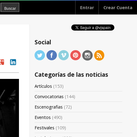
Entrar
Crear Cuenta
Social
oogle
linkedin
Categorías de las noticias
Artículos
(153)
Convocatorias
(144)
Escenografias
(72)
Eventos
(490)
Festivales
(109)