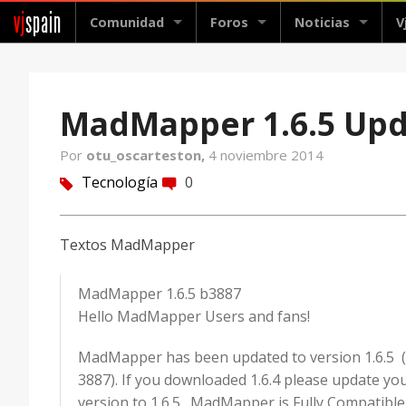
vj
spain
Comunidad
Foros
Noticias
V
MadMapper 1.6.5 Up
Por
otu_oscarteston,
4 noviembre 2014
Tecnología
0
tag
comment
Textos MadMapper
MadMapper 1.6.5 b3887
Hello MadMapper Users and fans!
MadMapper has been updated to version 1.6.5 (
3887). If you downloaded 1.6.4 please update yo
version to 1.6.5. MadMapper is Fully Compatible