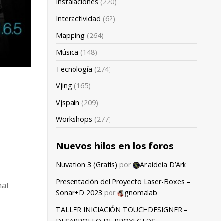
Instalaciones
(220)
Interactividad
(62)
Mapping
(264)
Música
(148)
Tecnología
(274)
Vjing
(165)
Vjspain
(209)
Workshops
(277)
Nuevos hilos en los foros
Nuvation 3 (Gratis)
por
Anaideia D’Ark
Presentación del Proyecto Laser-Boxes –
nal
Sonar+D 2023
por
gnomalab
TALLER INICIACIÓN TOUCHDESIGNER –
DESARROLLO DE PROYECTOS