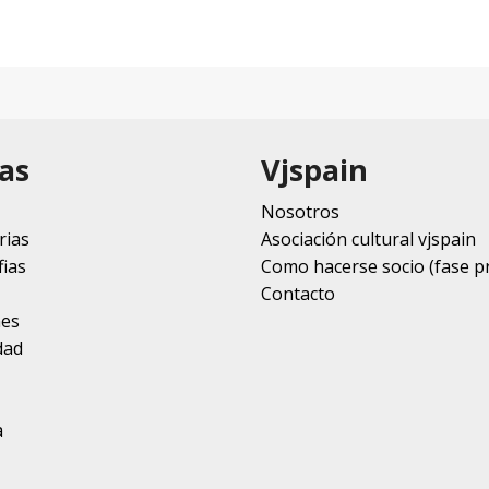
as
Vjspain
Nosotros
rias
Asociación cultural vjspain
ias
Como hacerse socio (fase p
Contacto
nes
dad
a