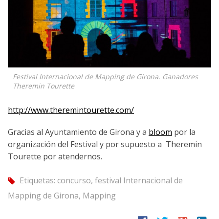
Festival Internacional de Mapping de Girona. Ganadores
Theremin Tourette
http://www.theremintourette.com/
Gracias al Ayuntamiento de Girona y a
bloom
por la
organización del Festival y por supuesto a Theremin
Tourette por atendernos.
Etiquetas:
concurso
,
festival Internacional de
tag
Mapping de Girona
,
Mapping