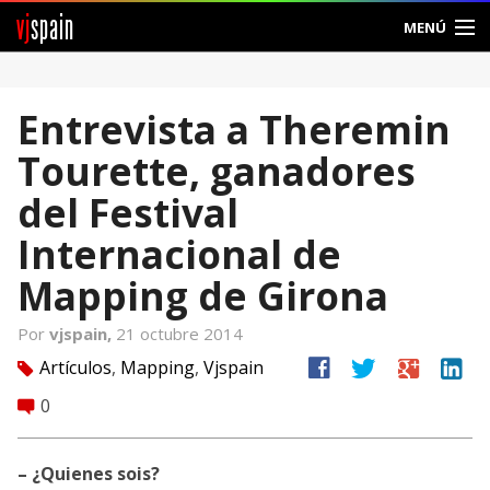
vj
spain
MENÚ
Comunidad
Entrevista a Theremin
Foros
Tourette, ganadores
Noticias
del Festival
Vjspain
Internacional de
Mapping de Girona
Ayuda
Por
vjspain,
21 octubre 2014
Contacto
facebook
twitter
google
linkedin
Artículos
,
Mapping
,
Vjspain
tag
Entrar
0
comment
Crear Cuenta
– ¿Quienes sois?