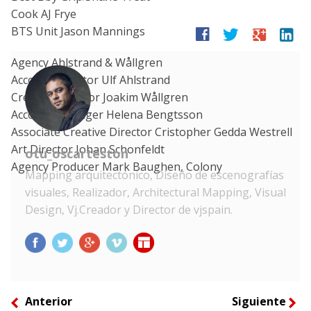
Cook AJ Frye
BTS Unit Jason Mannings
facebook
twitter
google
linkedin
Agency Ahlstrand & Wållgren
Account Director Ulf Ahlstrand
Creative Director Joakim Wållgren
Account Manager Helena Bengtsson
Associate Creative Director Cristopher Gedda Westrell
Art Director Johan Schonfeldt
otu_oscarteston
Agency Producer Mark Baughen, Colony
Mapping arquitectónico, Diseño de escenografías
visuales, Realizador, Architectural Mapping, Visual
Design, Vj.Creador y Director de vjspain.
Anterior
Siguiente
left
right