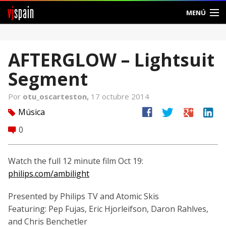
vj
spain
MENÚ
Comunidad
AFTERGLOW – Lightsuit
Foros
Segment
Noticias
Por
otu_oscarteston,
17 octubre 2014
Vjspain
facebook
twitter
google
linkedin
Música
tag
0
comment
Ayuda
Contacto
Watch the full 12 minute film Oct 19:
philips.com/ambilight
Entrar
Presented by Philips TV and Atomic Skis
Crear Cuenta
Featuring: Pep Fujas, Eric Hjorleifson, Daron Rahlves,
and Chris Benchetler