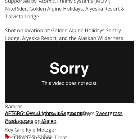
Supported by: Atomic, Freefly Systems (MOVI),
NiteRider, Golden Alpine Holidays, Alyeska Resort &
Talvista Lodge.
Shot on location at: Golden Alpine Holidays Sentry
Lodge, Alyeska Resort, and the Alaskan Wilderness
Directed by Nick Waggoner & Mike Brown
Executive Producer Nick Waggoner
Produced by Zac Ramras, Mike Brown, and Max
Santeusanio
Edited by Mike Brown
First AC Max Santeusanio
Aerial Cinematography by Nick Wolcott and Zac
Ramras
AFTERGLOW - Lightsuit Segment
from
Sweetgrass
Guides Cam McClellan and Ken Bibby
Productions
on
Vimeo
.
Gaffer Mark Stuen
Key Grip Kyle Metzger
Etiquetas:
philips
tag
Best Boy Grip Shane Treat